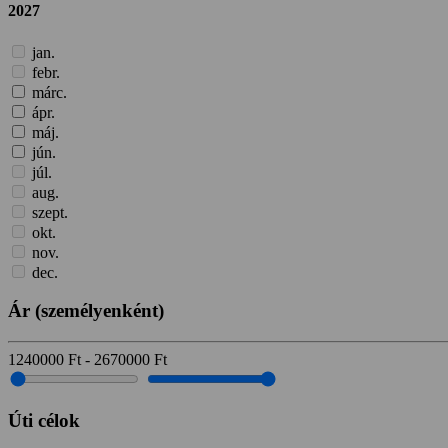
2027
jan.
febr.
márc.
ápr.
máj.
jún.
júl.
aug.
szept.
okt.
nov.
dec.
Ár
(személyenként)
1240000
Ft
-
2670000
Ft
Úti célok