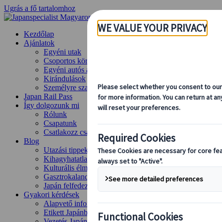
Ugrás a fő tartalomhoz
Kezdőlap
Ajánlatok
Egyéni utak
Csoportos körutazások
Egyéni autós ajánlatok
Kirándulások
Személyre szabott csoportos utazások
Japan Rail Pass
Így dolgozunk mi
Rólunk
Csapatunk
Csatlakozz csapatunkhoz
Blog
Utazási tippek évszakok szerint
Kihagyhatatlan látnivalók
Kulturális élmények
Gasztrokalandok
Japán felfedezése vonattal
Gyakori kérdések
Alapvető információk
Etikett Japánban
Vezetés Japánban