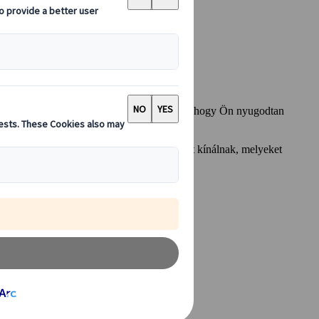
ő repülőjegyeit, szállásait és belépőjegyeit, hogy Ön nyugodtan
e. Kis csoportos utazásaink olyan élményeket kínálnak, melyeket