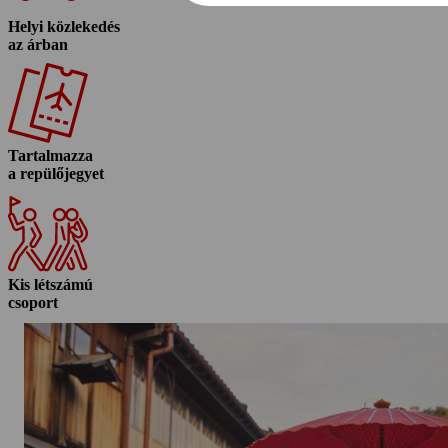
Helyi közlekedés
az árban
Tartalmazza
a repülőjegyet
Kis létszámú
csoport