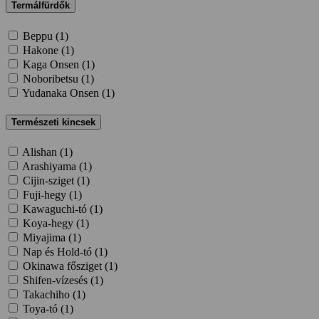
Termálfürdők
Beppu (
1
)
Hakone (
1
)
Kaga Onsen (
1
)
Noboribetsu (
1
)
Yudanaka Onsen (
1
)
Természeti kincsek
Alishan (
1
)
Arashiyama (
1
)
Cijin-sziget (
1
)
Fuji-hegy (
1
)
Kawaguchi-tó (
1
)
Koya-hegy (
1
)
Miyajima (
1
)
Nap és Hold-tó (
1
)
Okinawa fősziget (
1
)
Shifen-vízesés (
1
)
Takachiho (
1
)
Toya-tó (
1
)