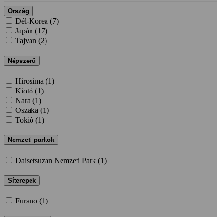
Ország
Dél-Korea (
7
)
Japán (
17
)
Tajvan (
2
)
Népszerű
Hirosima (
1
)
Kiotó (
1
)
Nara (
1
)
Oszaka (
1
)
Tokió (
1
)
Nemzeti parkok
Daisetsuzan Nemzeti Park (
1
)
Síterepek
Furano (
1
)