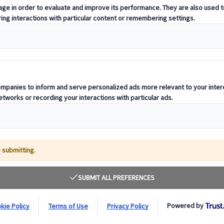
llene aggódnia. Csoportos körutazásainkon szakértő csapatunk készíti el
ekintést nyújtanak az ország sokszínű kultúrájába és gazdag történelméb