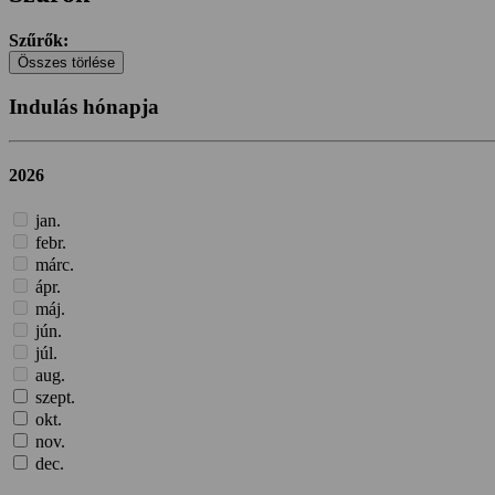
Szűrők:
Összes törlése
Indulás hónapja
2026
jan.
febr.
márc.
ápr.
máj.
jún.
júl.
aug.
szept.
okt.
nov.
dec.