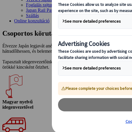
Foglalás rajtunk keresztül
Japan Rail Pass
Szállás
Online konzultáció
Csoportos körutazások
Élvezze Japán legjavát anélkül, hogy az utazásszervezés részletein ke
hátradőlhessen, és belemerülhessen az utazás élményébe.
Tapasztalt idegenvezetőink elkalauzolják Japán festői tájaira, és bet
örökké kincsként őrizhet.
Magyar nyelvű
idegenvezetővel