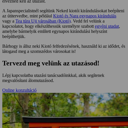
élvezned kell az utazást.
A Japanspecialistnél segítünk Neked kiotói kirándulásokat beépíteni
az útitervedbe, mint például
Kiotó és Nara egynapos kirándulás
vagy a
Tea túra Uji városában (Kiotó)
. Vedd fel velünk a
kapcsolatot, hogy elkészíthessük személyre szabott
egyéni utadat
,
amelybe bármelyik említett egynapos kirándulási helyszínt
beépíthetjük.
Bárhogy is állsz neki Kiotó felfedezésének, használd ki az idődet, és
látogasd meg a szomszédos városokat is!
Tervezd meg velünk az utazásod!
Lépj kapcsolatba utazási tanácsadóinkkal, akik segítenek
megvalósítani álomutazásod.
Online konzultáció