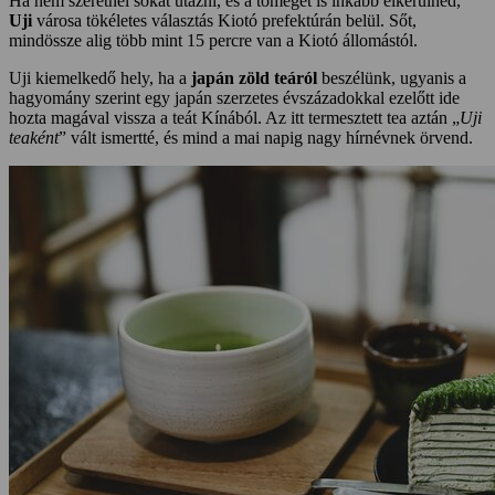
Ha nem szeretnél sokat utazni, és a tömeget is inkább elkerülnéd,
Uji
városa tökéletes választás Kiotó prefektúrán belül. Sőt,
mindössze alig több mint 15 percre van a Kiotó állomástól.
Uji kiemelkedő hely, ha a
japán zöld teáról
beszélünk, ugyanis a
hagyomány szerint egy japán szerzetes évszázadokkal ezelőtt ide
hozta magával vissza a teát Kínából. Az itt termesztett tea aztán „
Uji
teaként
” vált ismertté, és mind a mai napig nagy hírnévnek örvend.