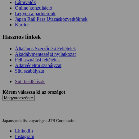
Látnivalók
Online konzultáció
Legyen a partnerünk
Japan Rail Pass Utazásközvetítőknek
Karrier
Hasznos linkek
Általános Szerződési Feltételek
Akadálymentességi nyilatkozat
Felhasználási feltételek
Adatvédelmi szabályzat
Süti szabályzat
Süti beállítások
Kérem válassza ki az országot
Japanspecialist anyacége a JTB Corporation
LinkedIn
Instagram