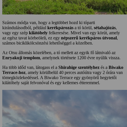
Számos módja van, hogy a legtöbbet hozd ki tóparti
kirándulásodból, például
kerékpározás
a tó körül,
sétahajózás
,
vagy egy szép
kilátóhely
felkeresése. Mivel van egy körút, amely
az egész tavat körbeöleli, ez egy
népszerű kerékpáros útvonal
,
számos biciklikölcsönzési lehetőséggel a közelben.
Az Otsu állomás közelében, a tó mellett az egyik fő látnivaló az
Enryakuji templom
, amelynek története 1200 évre nyúlik vissza.
Ha több időd van, látogass el a
Shirahige szentélyhez
és a
Biwako
Terrace-hoz
, amely körülbelül 40 perces autóútra vagy 2 órára van
tömegközlekedéssel. A Biwako Terrace egy gyönyörű hegytetői
kilátóhely saját felvonóval és egy kellemes étteremmel.