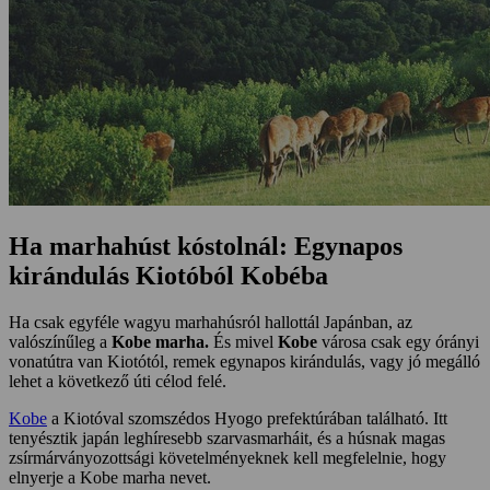
Ha marhahúst kóstolnál: Egynapos
kirándulás Kiotóból Kobéba
Ha csak egyféle wagyu marhahúsról hallottál Japánban, az
valószínűleg a
Kobe marha.
És mivel
Kobe
városa csak egy órányi
vonatútra van Kiotótól, remek egynapos kirándulás, vagy jó megálló
lehet a következő úti célod felé.
Kobe
a Kiotóval szomszédos Hyogo prefektúrában található. Itt
tenyésztik japán leghíresebb szarvasmarháit, és a húsnak magas
zsírmárványozottsági követelményeknek kell megfelelnie, hogy
elnyerje a Kobe marha nevet.