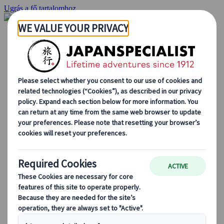
Ugrás a fő tartalomhoz
Kezdőlap
Ajánlatok
Egyéni utak
Csoportos körutazások
Egyéni autós ajánlatok
Kirándulások
Személyre szabott csoportos utazások
Japan Rail Pass
Így dolgozunk mi
Rólunk
Csapatunk
Csatlakozz csapatunkhoz
Blog
Utazási tippek évszakok szerint
Kihagyhatatlan látnivalók
Kulturális élmények
Gasztrokalandok
Japán felfedezése vonattal
Gyakori kérdések
Alapvető információk
Etikett Japánban
Vezetés Japánban