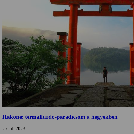
Hakone: termálfürdő-paradicsom a hegyekben
25 júl. 2023