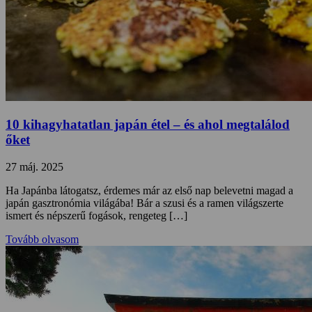
10 kihagyhatatlan japán étel – és ahol megtalálod
őket
27 máj. 2025
Ha Japánba látogatsz, érdemes már az első nap belevetni magad a
japán gasztronómia világába! Bár a szusi és a ramen világszerte
ismert és népszerű fogások, rengeteg […]
Tovább olvasom