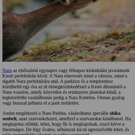
Nara
az elsőszámú egynapos vagy félnapos kirándulási javaslatunk
Kiotó prefektúrán kívül. A Nara elnevezés mind a városra, mind a
tágabb Nara prefektúrára utal. A parkhoz és a templomhoz
körülbelül egy óra az út tömegközlekedéssel a Kiotó állomástól a
Nara vonalon, amely közvetlen és rendszeres járatokat kínál, a
legközelebbi vasútállomás pedig a Nara Kintetsu. Onnan gyalog
vagy busszal juthatsz el a park területére.
Amint megérkezel a Nara Parkba, vásárolhatsz speciális
shika
senbeit
, azaz szarvaskekszet, amellyel a szarvasokat kínálhatod. Ha
meghajolsz előttük, lehet, hogy ők is meghajolnak, ezzel kérve a
finomságot. De légy óvatos, néhányuk kicsit agresszívebb lehet, és
talán megpróbálja elvenni az egész csomagot!