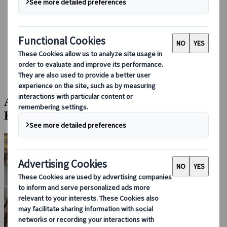
Foglalás rajtunk keresztül
Japan Rail Pass
Szállás
Online konzultáció
Japanspecialist
Blog
Kihagyhatatlan látnivalók
Az 5 legjobb egynapos kirándulóhely Kiotóból
Az 5 legjobb egynapos kirándulóhely
Kiotóból