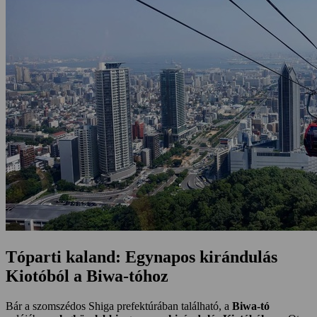
Tóparti kaland: Egynapos kirándulás
Kiotóból a Biwa-tóhoz
Bár a szomszédos Shiga prefektúrában található, a
Biwa-tó