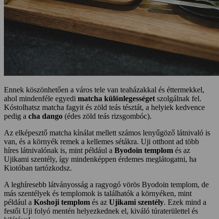
Ennek köszönhetően a város tele van teaházakkal és éttermekkel,
ahol mindenféle egyedi
matcha különlegességet
szolgálnak fel.
Kóstolhatsz matcha fagyit és zöld teás tésztát, a helyiek kedvence
pedig a
cha dango
(édes zöld teás rizsgombóc).
Az elképesztő matcha kínálat mellett számos lenyűgöző látnivaló is
van, és a környék remek a kellemes sétákra. Uji otthont ad több
híres látnivalónak is, mint például a
Byodoin templom
és az
Ujikami szentély, így mindenképpen érdemes meglátogatni, ha
Kiotóban tartózkodsz.
A leghíresebb látványosság a ragyogó vörös Byodoin templom, de
más szentélyek és templomok is találhatók a környéken, mint
például a
Koshoji templom
és az
Ujikami szentély
. Ezek mind a
festői Uji folyó mentén helyezkednek el, kiváló túraterülettel és