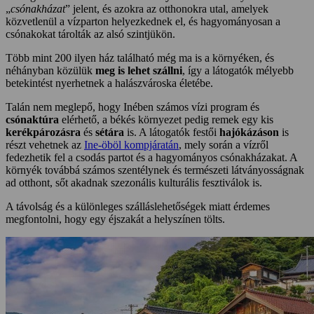
„
csónakházat
” jelent, és azokra az otthonokra utal, amelyek
közvetlenül a vízparton helyezkednek el, és hagyományosan a
csónakokat tárolták az alsó szintjükön.
Több mint 200 ilyen ház található még ma is a környéken, és
néhányban közülük
meg is lehet szállni
, így a látogatók mélyebb
betekintést nyerhetnek a halászvároska életébe.
Talán nem meglepő, hogy Inében számos vízi program és
csónaktúra
elérhető, a békés környezet pedig remek egy kis
kerékpározásra
és
sétára
is. A látogatók festői
hajókázáson
is
részt vehetnek az
Ine-öböl kompjáratán
, mely során a vízről
fedezhetik fel a csodás partot és a hagyományos csónakházakat. A
környék továbbá számos szentélynek és természeti látványosságnak
ad otthont, sőt akadnak szezonális kulturális fesztiválok is.
A távolság és a különleges szálláslehetőségek miatt érdemes
megfontolni, hogy egy éjszakát a helyszínen tölts.