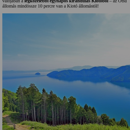
valójában a
legközelebbi egynapos kirándulás Kiotóból
– az Otsu
állomás mindössze 10 percre van a Kiotó állomástól!