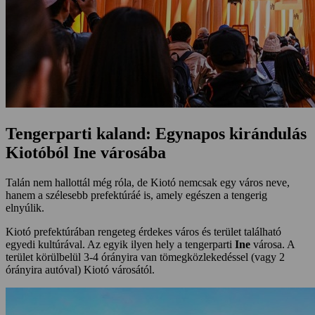
Tengerparti kaland: Egynapos kirándulás
Kiotóból Ine városába
Talán nem hallottál még róla, de Kiotó nemcsak egy város neve,
hanem a szélesebb prefektúráé is, amely egészen a tengerig
elnyúlik.
Kiotó prefektúrában rengeteg érdekes város és terület található
egyedi kultúrával. Az egyik ilyen hely a tengerparti
Ine
városa. A
terület körülbelül 3-4 órányira van tömegközlekedéssel (vagy 2
órányira autóval) Kiotó városától.