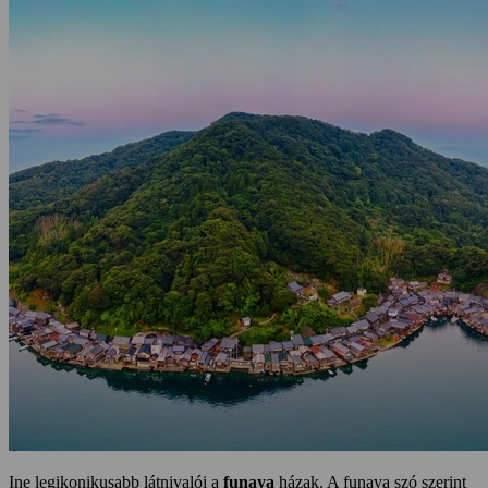
Ine legikonikusabb látnivalói a
funaya
házak. A funaya szó szerint