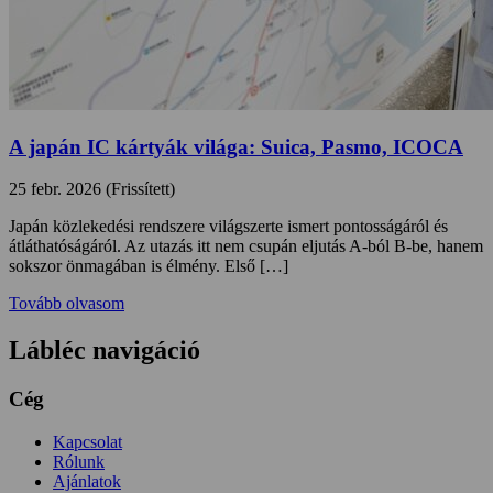
A japán IC kártyák világa: Suica, Pasmo, ICOCA
25 febr. 2026 (Frissített)
Japán közlekedési rendszere világszerte ismert pontosságáról és
átláthatóságáról. Az utazás itt nem csupán eljutás A-ból B-be, hanem
sokszor önmagában is élmény. Első […]
Tovább olvasom
Lábléc navigáció
Cég
Kapcsolat
Rólunk
Ajánlatok