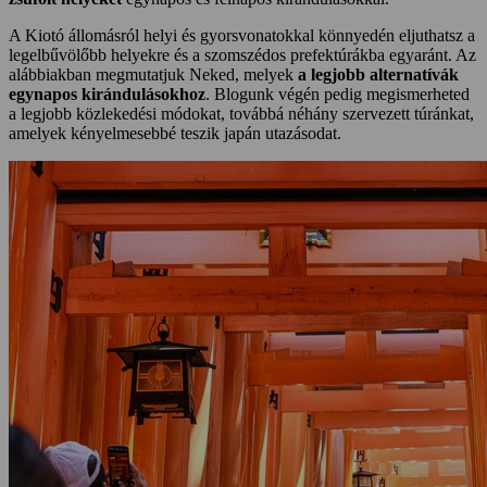
A Kiotó állomásról helyi és gyorsvonatokkal könnyedén eljuthatsz a
legelbűvölőbb helyekre és a szomszédos prefektúrákba egyaránt. Az
alábbiakban megmutatjuk Neked, melyek
a legjobb alternatívák
egynapos kirándulásokhoz
. Blogunk végén pedig megismerheted
a legjobb közlekedési módokat, továbbá néhány szervezett túránkat,
amelyek kényelmesebbé teszik japán utazásodat.