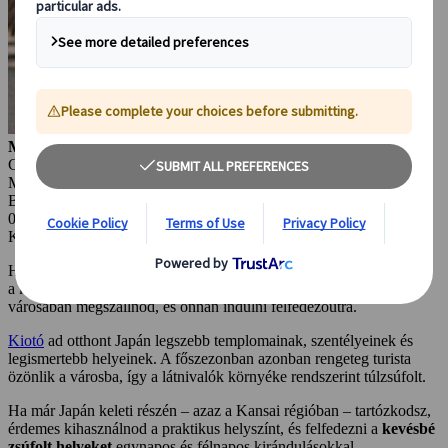
Molnár Julianna
Content Marketing
Manager Japanspecialist
Budapest, Magyarország
04 nov. 2025
Kihagyhatatlan látnivalók
Ha szeretnéd meglátogatni Kiotó legnépszerűbb látványosságait, de
a környék rejtett kincseit is szívesen felfedeznéd, érdemes Kiotó
városában megszállnod, és onnan indulni felfedezőútra.
Kiotó
ad otthont Japán legszebb templomainak, szentélyeinek és
legismertebb helyeinek. A főszezonban azonban rengeteg turista
özönlik a városba, így a látnivalók környéke rendszerint túlzsúfolt.
Ha már Japán keleti részén – azaz a Kansai régióban – tartózkodsz,
érdemes kihasználnod a praktikus helyszínt, és felfedezni a
kevésbé
zsúfolt helyeket
egynapos és félnapos kirándulásokkal.