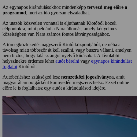
Az egynapos kirándulásokhoz mindenképp
tervezd meg előre a
programod
, mert az idő gyorsan elszaladhat.
Az utazók közvetlen vonattal is eljuthatnak Kiotóból közeli
célpontokra, mint például a Nara állomás, amely kényelmes
közelségben van Nara számos fontos látványosságához.
A tömegközlekedés nagyszerű Kiotó központjából, de néha a
távolság miatt többször át kell szállni, vagy buszra váltani, amelyen
nem biztos, hogy találsz angol nyelvű kiírásokat. A távolabbi
helyszínekre érdemes lehet
autót bérelni
vagy
egynapos kirándulást
foglalni
Kiotóból.
Autóbérléshez szükséged lesz
nemzetközi jogosítványra
, amit
magyar állampolgárként könnyedén megszerezhetsz. Ezzel online
előre le is foglalhatsz egy autót a kirándulásod idejére.