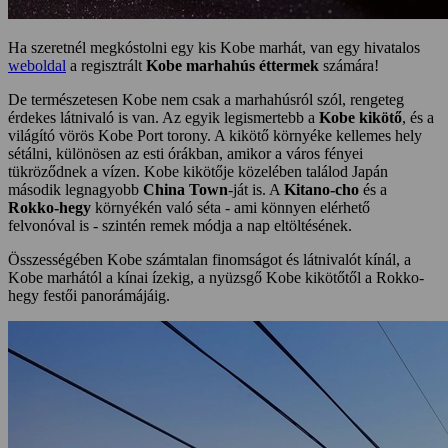
Ha szeretnél megkóstolni egy kis Kobe marhát, van egy hivatalos
weboldal
a regisztrált
Kobe marhahús éttermek
számára!
De természetesen Kobe nem csak a marhahúsról szól, rengeteg
érdekes látnivaló is van. Az egyik legismertebb a
Kobe kikötő
, és a
világító vörös Kobe Port torony. A kikötő környéke kellemes hely
sétálni, különösen az esti órákban, amikor a város fényei
tükröződnek a vízen. Kobe kikötője közelében találod Japán
második legnagyobb
China Town
-ját is. A
Kitano-cho
és a
Rokko-hegy
környékén való séta - ami könnyen elérhető
felvonóval is - szintén remek módja a nap eltöltésének.
Összességében Kobe számtalan finomságot és látnivalót kínál, a
Kobe marhától a kínai ízekig, a nyüzsgő Kobe kikötőtől a Rokko-
hegy festői panorámájáig.