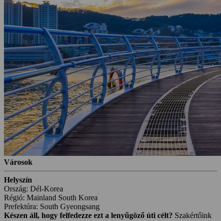
Városok
Helyszín
Ország: Dél-Korea
Régió: Mainland South Korea
Prefektúra: South Gyeongsang
Készen áll, hogy felfedezze ezt a lenyűgöző úti célt?
Szakértőink