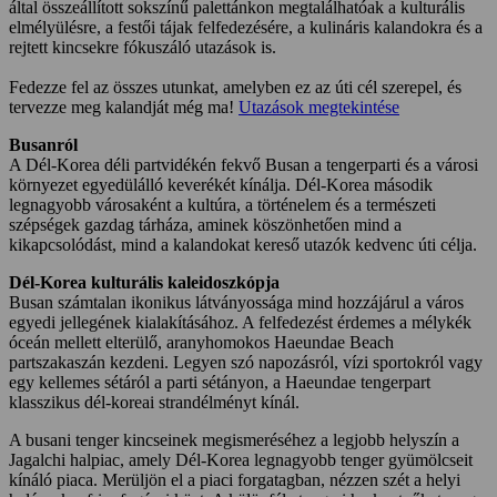
által összeállított sokszínű palettánkon megtalálhatóak a kulturális
elmélyülésre, a festői tájak felfedezésére, a kulináris kalandokra és a
rejtett kincsekre fókuszáló utazások is.
Fedezze fel az összes utunkat, amelyben ez az úti cél szerepel, és
tervezze meg kalandját még ma!
Utazások megtekintése
Busanról
A Dél-Korea déli partvidékén fekvő Busan a tengerparti és a városi
környezet egyedülálló keverékét kínálja. Dél-Korea második
legnagyobb városaként a kultúra, a történelem és a természeti
szépségek gazdag tárháza, aminek köszönhetően mind a
kikapcsolódást, mind a kalandokat kereső utazók kedvenc úti célja.
Dél-Korea kulturális kaleidoszkópja
Busan számtalan ikonikus látványossága mind hozzájárul a város
egyedi jellegének kialakításához. A felfedezést érdemes a mélykék
óceán mellett elterülő, aranyhomokos Haeundae Beach
partszakaszán kezdeni. Legyen szó napozásról, vízi sportokról vagy
egy kellemes sétáról a parti sétányon, a Haeundae tengerpart
klasszikus dél-koreai strandélményt kínál.
A busani tenger kincseinek megismeréséhez a legjobb helyszín a
Jagalchi halpiac, amely Dél-Korea legnagyobb tenger gyümölcseit
kínáló piaca. Merüljön el a piaci forgatagban, nézzen szét a helyi