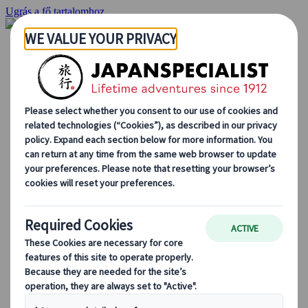
Ugrás a fő tartalomhoz
Kezdőlap
Ajánlatok
Egyéni utak
Csoportos körutazások
Egyéni autós ajánlatok
Kirándulások
Személyre szabott csoportos utazások
Japan Rail Pass
Így dolgozunk mi
Rólunk
Csapatunk
Csatlakozz csapatunkhoz
Blog
Utazási tippek évszakok szerint
Kihagyhatatlan látnivalók
Kulturális élmények
Gasztrokalandok
Japán felfedezése vonattal
Gyakori kérdések
Alapvető információk
Etikett Japánban
Vezetés Japánban