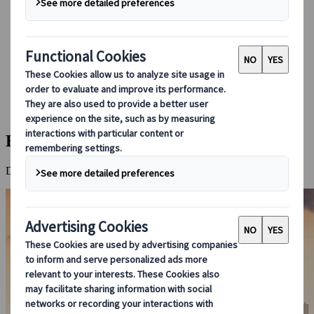
Foglalás rajtunk keresztül
Japan Rail Pass
Szállás
Online konzultáció
Japanspecialist
Látnivalók
Minden helyszín
Busan
Busan
Dél-Korea második legnagyobb városa hangulatos tengerpartokkal