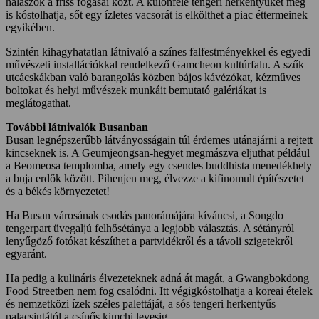
halászok a friss fogásai közt. A különféle tengeri herkentyűket meg
is kóstolhatja, sőt egy ízletes vacsorát is elkölthet a piac éttermeinek
egyikében.
Szintén kihagyhatatlan látnivaló a színes falfestményekkel és egyedi
művészeti installációkkal rendelkező Gamcheon kultúrfalu. A szűk
utcácskákban való barangolás közben bájos kávézókat, kézműves
boltokat és helyi művészek munkáit bemutató galériákat is
meglátogathat.
További látnivalók Busanban
Busan legnépszerűbb látványosságain túl érdemes utánajárni a rejtett
kincseknek is. A Geumjeongsan-hegyet megmászva eljuthat például
a Beomeosa templomba, amely egy csendes buddhista menedékhely
a buja erdők között. Pihenjen meg, élvezze a kifinomult építészetet
és a békés környezetet!
Ha Busan városának csodás panorámájára kíváncsi, a Songdo
tengerpart üvegaljú felhősétánya a legjobb választás. A sétányról
lenyűgöző fotókat készíthet a partvidékről és a távoli szigetekről
egyaránt.
Ha pedig a kulináris élvezeteknek adná át magát, a Gwangbokdong
Food Streetben nem fog csalódni. Itt végigkóstolhatja a koreai ételek
és nemzetközi ízek széles palettáját, a sós tengeri herkentyűs
palacsintától a csípős kimchi levesig.