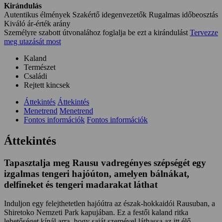
Kirándulás
Autentikus élmények
Szakértő idegenvezetők
Rugalmas időbeosztás
Kiváló ár-érték arány
Személyre szabott útvonalához foglalja be ezt a kirándulást
Tervezze
meg utazását most
Kaland
Természet
Családi
Rejtett kincsek
Áttekintés
Áttekintés
Menetrend
Menetrend
Fontos információk
Fontos információk
Áttekintés
Tapasztalja meg Rausu vadregényes szépségét egy
izgalmas tengeri hajóúton, amelyen bálnákat,
delfineket és tengeri madarakat láthat
Induljon egy felejthetetlen hajóútra az észak-hokkaidói Rausuban, a
Shiretoko Nemzeti Park kapujában. Ez a festői kaland ritka
lehetőséget kínál arra, hogy saját szemével láthassa az itt élő