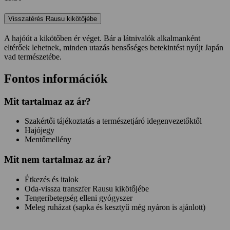
Visszatérés Rausu kikötőjébe
A hajóút a kikötőben ér véget. Bár a látnivalók alkalmanként
eltérőek lehetnek, minden utazás bensőséges betekintést nyújt Japán
vad természetébe.
Fontos információk
Mit tartalmaz az ár?
Szakértői tájékoztatás a természetjáró idegenvezetőktől
Hajójegy
Mentőmellény
Mit
nem
tartalmaz az ár?
Étkezés és italok
Oda-vissza transzfer Rausu kikötőjébe
Tengeribetegség elleni gyógyszer
Meleg ruházat (sapka és kesztyű még nyáron is ajánlott)