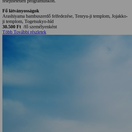
felejthetetlen programunkon.
Fő látványosságok
Arashiyama bambuszerdő felfedezése, Tenryu-ji templom, Jojakko-
ji templom, Togetsukyo-híd
30.500 Ft
/fő
személyenként
Több
További részletek