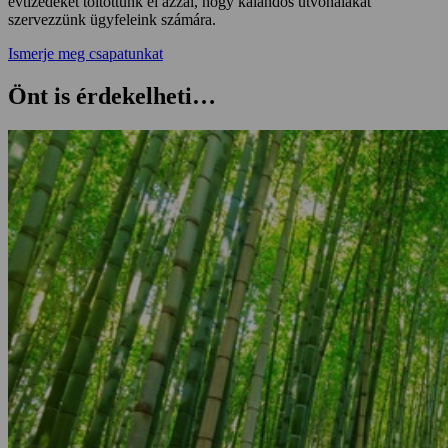
évtizedeket töltöttünk el azzal, hogy kalandos útvonalakat
szervezzünk ügyfeleink számára.
Ismerje meg csapatunkat
Önt is érdekelheti…