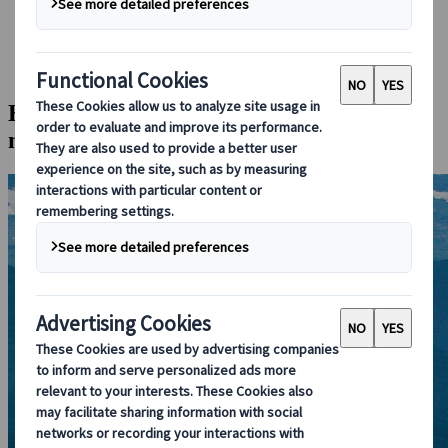
Foglalás rajtunk keresztül
Japan Rail Pass
Szállás
Online konzultáció
Hajókirándulás bálna-, delfin- és
madárlessel Shiretokóban