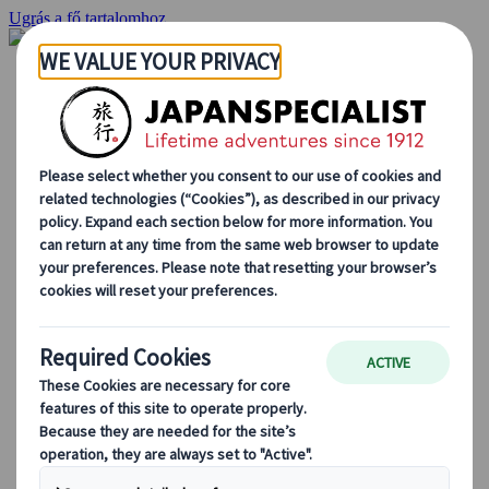
Ugrás a fő tartalomhoz
Kezdőlap
Ajánlatok
Egyéni utak
Csoportos körutazások
Egyéni autós ajánlatok
Kirándulások
Személyre szabott csoportos utazások
Japan Rail Pass
Így dolgozunk mi
Rólunk
Csapatunk
Csatlakozz csapatunkhoz
Blog
Utazási tippek évszakok szerint
Kihagyhatatlan látnivalók
Kulturális élmények
Gasztrokalandok
Japán felfedezése vonattal
Gyakori kérdések
Alapvető információk
Etikett Japánban
Vezetés Japánban