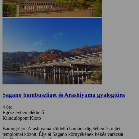
Sagano bambuszliget és Arashiyama gyalogtúra
4 óra
Egész évben elérhető
Kiindulópont Kiotó
Barangoljon Arashiyama zöldellő bambuszligetében és rejtett
templomai között. Élje át Sagano környékének békés varázsát