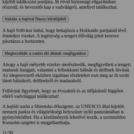
kijelölt találkozási pontjára. Itt rövid biztonsági eligazításban
részesül, és bevezetőt kap a vadvilágról, amellyel találkozhat.
Indulás a hajóval Rausu kikötőjéből
A hajó 9:00-kor indul, hogy behajózza a Hokkaido partjainál lévő
érintetlen vizeket. A legénység a tengeri élővilág jeleit keresve
pásztázza a horizontot.
Megkezdődik a vadon élő állatok megfigyelése
Ahogy a hajó mélyebb vizekre merészkedik, megfigyelheti a tengeri
madarak hangjait, valamint a felbukkanó bálnák és delfinek fúvását.
Az idegenvezető eközben izgalmas részleteket oszt meg az út során
látott bálnákról, delfinekről és madarakról.
Felhívjuk figyelmét, hogy az évszaktól és az időjárástól függően
eltérő vadvilággal találkozhat!
A hajóút során a Shiretoko-félszigetre, az UNESCO által kijelölt
nemzeti parkra és világörökségi helyszínre nyíló panorámában is
gyönyörködhet. Ha a körülmények lehetővé teszik, a szomszédos
Kunashir-szigetet is megpillanthatja.
11:30