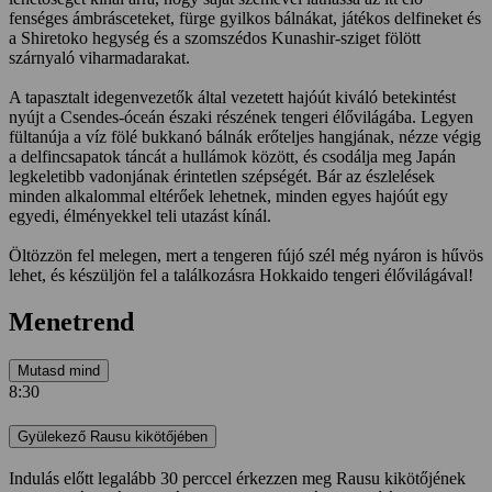
fenséges ámbrásceteket, fürge gyilkos bálnákat, játékos delfineket és
a Shiretoko hegység és a szomszédos Kunashir-sziget fölött
szárnyaló viharmadarakat.
A tapasztalt idegenvezetők által vezetett hajóút kiváló betekintést
nyújt a Csendes-óceán északi részének tengeri élővilágába. Legyen
fültanúja a víz fölé bukkanó bálnák erőteljes hangjának, nézze végig
a delfincsapatok táncát a hullámok között, és csodálja meg Japán
legkeletibb vadonjának érintetlen szépségét. Bár az észlelések
minden alkalommal eltérőek lehetnek, minden egyes hajóút egy
egyedi, élményekkel teli utazást kínál.
Öltözzön fel melegen, mert a tengeren fújó szél még nyáron is hűvös
lehet, és készüljön fel a találkozásra Hokkaido tengeri élővilágával!
Menetrend
Mutasd mind
8:30
Gyülekező Rausu kikötőjében
Indulás előtt legalább 30 perccel érkezzen meg Rausu kikötőjének