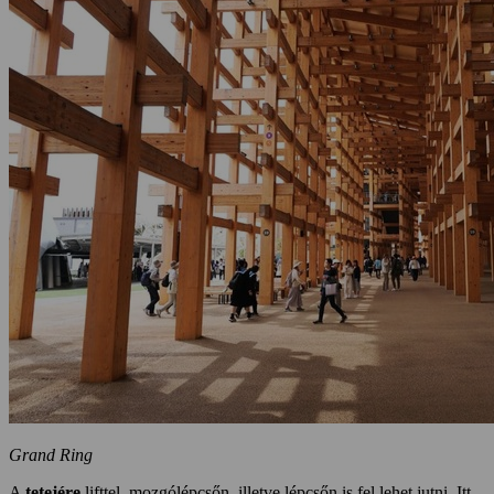
Grand Ring
A
tetejére
lifttel, mozgólépcsőn, illetve lépcsőn is fel lehet jutni. Itt