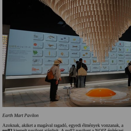
Earth Mart Pavilon
Azoknak, akiket a magával ragadó, egyedi élmények vonzanak, a
null2
kiemelt pavilont ajánljuk. A null2 pavilont a NOIZ építészei