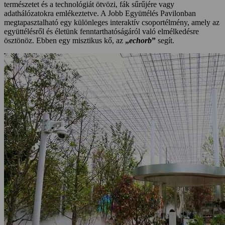
természetet és a technológiát ötvözi, fák sűrűjére vagy
adathálózatokra emlékeztetve. A Jobb Együttélés Pavilonban
megtapasztalható egy különleges interaktív csoportélmény, amely az
együttélésről és életünk fenntarthatóságáról való elmélkedésre
ösztönöz. Ebben egy misztikus kő, az
„
echorb
”
segít.