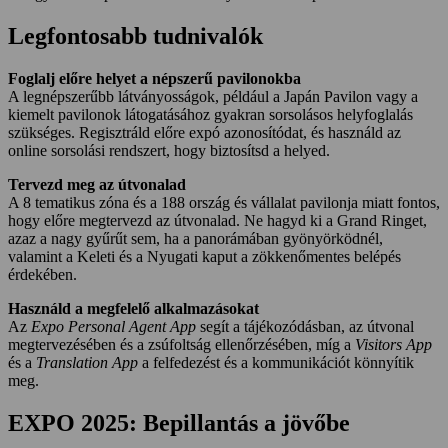
Legfontosabb tudnivalók
Foglalj előre helyet a népszerű pavilonokba
A legnépszerűbb látványosságok, például a Japán Pavilon vagy a
kiemelt pavilonok látogatásához gyakran sorsolásos helyfoglalás
szükséges. Regisztráld előre expó azonosítódat, és használd az
online sorsolási rendszert, hogy biztosítsd a helyed.
Tervezd meg az útvonalad
A 8 tematikus zóna és a 188 ország és vállalat pavilonja miatt fontos,
hogy előre megtervezd az útvonalad. Ne hagyd ki a Grand Ringet,
azaz a nagy gyűrűt sem, ha a panorámában gyönyörködnél,
valamint a Keleti és a Nyugati kaput a zökkenőmentes belépés
érdekében.
Használd a megfelelő alkalmazásokat
Az
Expo Personal Agent App
segít a tájékozódásban, az útvonal
megtervezésében és a zsúfoltság ellenőrzésében, míg a
Visitors App
és a
Translation App
a felfedezést és a kommunikációt könnyítik
meg.
EXPO 2025: Bepillantás a jövőbe