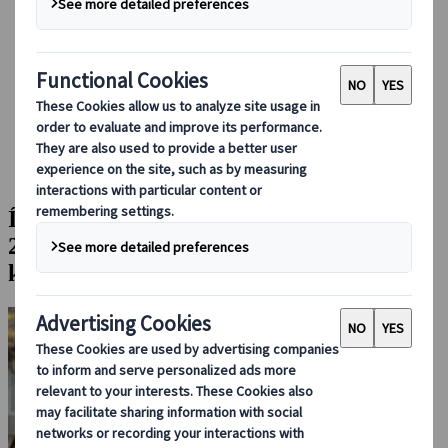
Foglalás rajtunk keresztül
Japan Rail Pass
Szállás
Online konzultáció
Japanspecialist
Blog
Kihagyhatatlan látnivalók
Így tervezd meg a látogatásod az EXPO 2025-re: Belépők,
útvonalak & kihagyhatatlan látnivalók
Így tervezd meg a látogatásod az EXPO
2025-re: Belépők, útvonalak &
kihagyhatatlan látnivalók