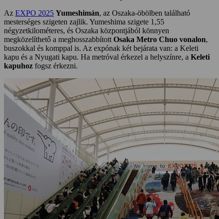
Az
EXPO 2025
Yumeshimán
, az Oszaka-öbölben található
mesterséges szigeten zajlik. Yumeshima szigete 1,55
négyzetkilométeres, és Oszaka központjából könnyen
megközelíthető a meghosszabbított
Osaka Metro Chuo vonalon
,
buszokkal és komppal is. Az expónak két bejárata van: a Keleti
kapu és a Nyugati kapu. Ha metróval érkezel a helyszínre, a
Keleti
kapuhoz
fogsz érkezni.