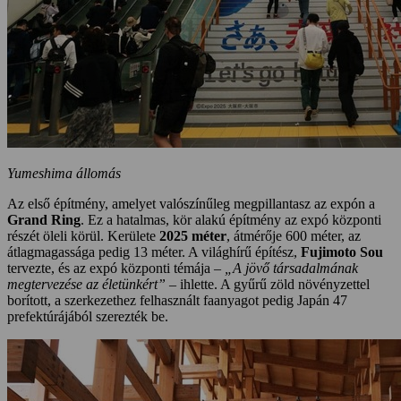
Yumeshima állomás
Az első építmény, amelyet valószínűleg megpillantasz az expón a
Grand Ring
. Ez a hatalmas, kör alakú építmény az expó központi
részét öleli körül. Kerülete
2025 méter
, átmérője 600 méter, az
átlagmagassága pedig 13 méter. A világhírű építész,
Fujimoto Sou
tervezte, és az expó központi témája –
„A jövő társadalmának
megtervezése az életünkért”
– ihlette. A gyűrű zöld növényzettel
borított, a szerkezethez felhasznált faanyagot pedig Japán 47
prefektúrájából szerezték be.