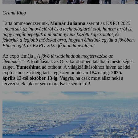
Grand Ring
Tartalommenedzserünk,
Molnár Julianna
szerint az EXPO 2025
"
nemcsak az innovációról és a technológiáról szól, hanem arról is,
hogy megünnepeljük a mindannyiunk közötti kapcsolatot, és
feltárjuk a legjobb módokat arra, hogyan élhetünk együtt a jövőben.
Ebben rejlik az EXPO 2025 fő mondanivalója.
"
Az expó témája
„A jövő társadalmának megtervezése az
életünkért”
. A kiállításnak az Oszaka-öbölben található mesterséges
sziget,
Yumeshima
ad otthont. A világkiállításokhoz híven az idei
expó is hosszú ideig tart – egészen pontosan 184 napig:
2025.
április 13-tól október 13-ig
. Vagyis, ha csak most állsz neki a
tervezésnek, akkor sem maradsz le semmiről!