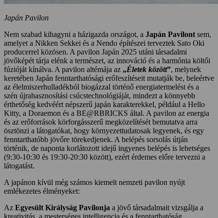
Japán Pavilon
Nem szabad kihagyni a házigazda országot, a
Japán Pavilont
sem,
amelyet a Nikken Sekkei és a Nendo építészei terveztek Sato Oki
producerrel közösen. A pavilon Japán 2025 utáni társadalmi
jövőképét tárja elénk a természet, az innováció és a harmónia költői
fúzióját kínálva. A pavilon altémája az
„
Életek között
”
, melynek
keretében Japán fenntarthatósági erőfeszítéseit mutatják be, beleértve
az élelmiszerhulladékból biogázzal történő energiatermelést és a
szén újrahasznosítási csúcstechnológiáját, mindezt a könnyebb
érthetőség kedvéért népszerű japán karakterekkel, például a Hello
Kitty, a Doraemon és a BE@RBRICKS által. A pavilon az energia
és az erőforrások körforgásszerű megközelítését bemutatva arra
ösztönzi a látogatókat, hogy környezettudatosak legyenek, és egy
fenntarthatóbb jövőre törekedjenek. A belépés sorsolás útján
történik, de naponta korlátozott idejű ingyenes belépés is lehetséges
(9:30-10:30 és 19:30-20:30 között), ezért érdemes előre tervezni a
látogatást.
A japánon kívül még számos kiemelt nemzeti pavilon nyújt
emlékezetes élményeket:
Az
Egyesült Királyság Pavilonja
a jövő társadalmait vizsgálja a
kreativitás, a mesterséges intelligencia és a fenntarthatóság