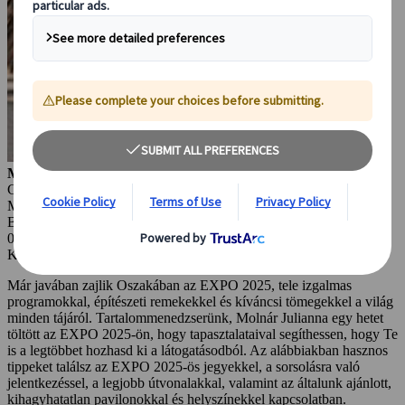
Molnár Julianna
Content Marketing
Manager Japanspecialist
Budapest, Magyarország
02 júl. 2025
Kihagyhatatlan látnivalók
Már javában zajlik Oszakában az EXPO 2025, tele izgalmas
programokkal, építészeti remekekkel és kíváncsi tömegekkel a világ
minden tájáról. Tartalommenedzserünk, Molnár Julianna egy hetet
töltött az EXPO 2025-ön, hogy tapasztalataival segíthessen, hogy Te
is a legtöbbet hozhasd ki a látogatásodból. Az alábbiakban hasznos
tippeket találsz az EXPO 2025-ös jegyekkel, a sorsolásra való
jelentkezéssel, a legjobb útvonalakkal, valamint az általunk ajánlott,
kihagyhatatlan pavilonokkal és helyszínekkel kapcsolatban.