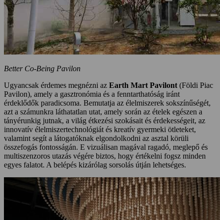
Better Co-Being Pavilon
Ugyancsak érdemes megnézni az
Earth Mart Pavilont
(Földi Piac
Pavilon), amely a gasztronómia és a fenntarthatóság iránt
érdeklődők paradicsoma. Bemutatja az élelmiszerek sokszínűségét,
azt a számunkra láthatatlan utat, amely során az ételek egészen a
tányérunkig jutnak, a világ étkezési szokásait és érdekességeit, az
innovatív élelmiszertechnológiát és kreatív gyermeki ötleteket,
valamint segít a látogatóknak elgondolkodni az asztal körüli
összefogás fontosságán. E vizuálisan magával ragadó, meglepő és
multiszenzoros utazás végére biztos, hogy értékelni fogsz minden
egyes falatot. A belépés kizárólag sorsolás útján lehetséges.