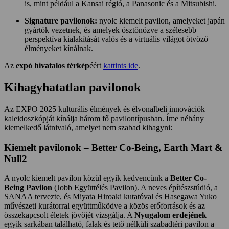
is, mint például a Kansai régió, a Panasonic és a Mitsubishi.
Signature pavilonok:
nyolc kiemelt pavilon, amelyeket japán
gyártók vezetnek, és amelyek ösztönözve a szélesebb
perspektíva kialakítását valós és a virtuális világot ötvöző
élményeket kínálnak.
Az
expó hivatalos térkép
éért
kattints ide
.
Kihagyhatatlan pavilonok
Az EXPO 2025 kulturális élmények és élvonalbeli innovációk
kaleidoszkópját kínálja három fő pavilontípusban. Íme néhány
kiemelkedő látnivaló, amelyet nem szabad kihagyni:
Kiemelt pavilonok – Better Co-Being, Earth Mart &
Null2
A nyolc kiemelt pavilon közül egyik kedvencünk a
Better Co-
Being Pavilon
(Jobb Együttélés Pavilon). A neves építészstúdió, a
SANAA tervezte, és Miyata Hiroaki kutatóval és Hasegawa Yuko
művészeti kurátorral együttműködve a közös erőforrások és az
összekapcsolt életek jövőjét vizsgálja. A
Nyugalom erdejének
egyik sarkában található, falak és tető nélküli szabadtéri pavilon a