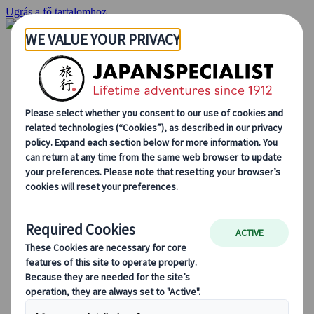
Ugrás a fő tartalomhoz
Kezdőlap
Ajánlatok
Egyéni utak
Csoportos körutazások
Egyéni autós ajánlatok
Kirándulások
Személyre szabott csoportos utazások
Japan Rail Pass
Így dolgozunk mi
Rólunk
Csapatunk
Csatlakozz csapatunkhoz
Blog
Utazási tippek évszakok szerint
Kihagyhatatlan látnivalók
Kulturális élmények
Gasztrokalandok
Japán felfedezése vonattal
Gyakori kérdések
Alapvető információk
Etikett Japánban
Vezetés Japánban