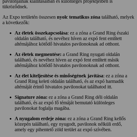
pavilonjainak kiállításaiban és különleges projektjeiben is
tükröződnek.
Az Expo területén összesen
nyolc tematikus zóna
található, melyek
a következők:
Az életek összekapcsolása
: ez a zóna a Grand Ring északi
oldalán található, és nevéhez híven az expó fent említett
altémájához kötődő hivatalos pavilonoknak ad otthont.
Az életek megmentése:
a Grand Ring nyugati oldalán
található, és nevéhez híven az expó fent említett másik
altémájához kötődő hivatalos pavilonoknak ad otthont.
Az élet kiteljesítése és minőségének javítása
: ez a zóna a
Grand Ring keleti oldalán található, és az expó harmadik
altémáját érintő hivatalos pavilonokat találhatod itt.
Signature zóna:
ez a zóna a Grand Ring déli oldalán
található, és az expó fő témáját bemutató különleges
pavilonokat foglalja magába.
A
nyugalom erdeje zóna:
ez a zóna a Grand Ring kellős
közepén található, egy nyugodt, pavilonok nélküli erdő,
amely egy pihentető zöld terület az expó szívében.