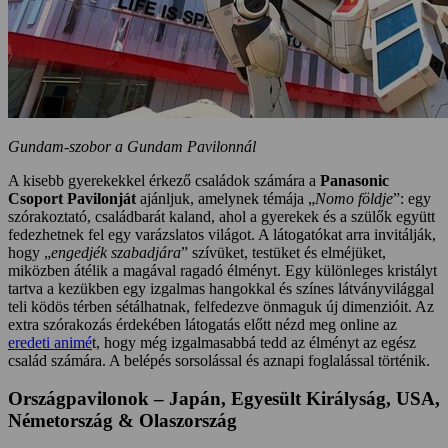
Gundam-szobor a Gundam Pavilonnál
A kisebb gyerekekkel érkező családok számára a
Panasonic
Csoport Pavilonját
ajánljuk, amelynek témája „
Nomo földje
”: egy
szórakoztató, családbarát kaland, ahol a gyerekek és a szülők együtt
fedezhetnek fel egy varázslatos világot. A látogatókat arra invitálják,
hogy „
engedjék szabadjára
” szívüket, testüket és elméjüket,
miközben átélik a magával ragadó élményt. Egy különleges kristályt
tartva a kezükben egy izgalmas hangokkal és színes látványvilággal
teli ködös térben sétálhatnak, felfedezve önmaguk új dimenzióit. Az
extra szórakozás érdekében látogatás előtt nézd meg online az
eredeti animé
t, hogy még izgalmasabbá tedd az élményt az egész
család számára. A belépés sorsolással és aznapi foglalással történik.
Országpavilonok – Japán, Egyesült Királyság, USA,
Németország & Olaszország