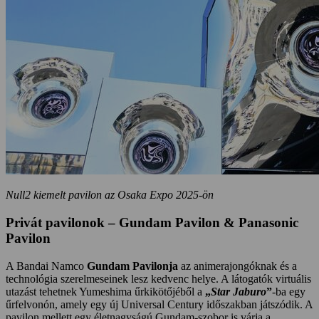
Null2 kiemelt pavilon az Osaka Expo 2025-ön
Privát pavilonok – Gundam Pavilon & Panasonic
Pavilon
A Bandai Namco
Gundam Pavilonja
az animerajongóknak és a
technológia szerelmeseinek lesz kedvenc helye. A látogatók virtuális
utazást tehetnek Yumeshima űrkikötőjéből a
„
Star Jaburo
”
-ba egy
űrfelvonón, amely egy új Universal Century időszakban játszódik. A
pavilon mellett egy életnagyságú Gundam-szobor is várja a