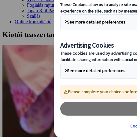
Foglalás rajtunk keresztül
Japan Rail Pass
Szállás
Online konzultáció
Kiotói teaszertartás és kimonó próba