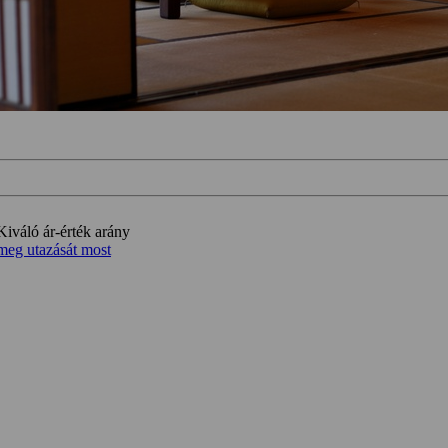
Kiváló ár-érték arány
meg utazását most