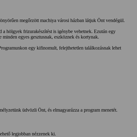
gyönyörűen megőrzött machiya városi házban látjuk Önt vendégül.
d a hölgyek frizurakészítést is igénybe vehetnek. Ezután egy
ése minden egyes gesztusnak, eszköznek és kortynak.
 Programunkon egy kifinomult, felejthetetlen találkozásnak lehet
mélyzetünk üdvözli Önt, és elmagyarázza a program menetét.
lehető legjobban nézzenek ki.