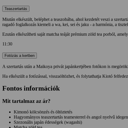
Teaszertartás
Miután elkészült, beléphet a teaszobába, ahol kezdetét veszi a szertar
ragadó foglalkozás kiemeli a wa, kei, sei és jaku - a harmónia, a tisztel
Ezután elkészítheti saját matcha teáját prémium zöld tea porból, am
11:30
Fotózás a kertben
A szertartás után a Maikoya privát japánkertjében fotókon is megörökí
Ha elkészült a fotózással, visszaöltözhet, és folytathatja Kiotó felfe
Fontos információk
Mit tartalmaz az ár?
Kimonó kölcsönzés és öltöztetés
Hagyományos teaszertartás teamesterrel és angol nyelvű idege
Szezonális japán édességek (wagashi)
Matcha zöld tea