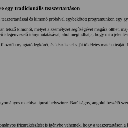
 egy tradicionális teaszertartáson
otói teaszertartással és kimonó próbával egybekötött programunkon egy 
an tetsző kimonót, melyet a személyzet segítségével magára ölthet, maj
elvű idegenvezető iránymutatásával, ahol megtudhatja, hogy mi a jelent
ilozófia nyugtató légkörét, és készítse el saját tökéletes matcha teáját.
gyományos machiya típusú helyszínre. Barátságos, angolul beszélő sze
mányos frizurakészítést is igénybe vehetnek, hogy a teaszertartáson a 