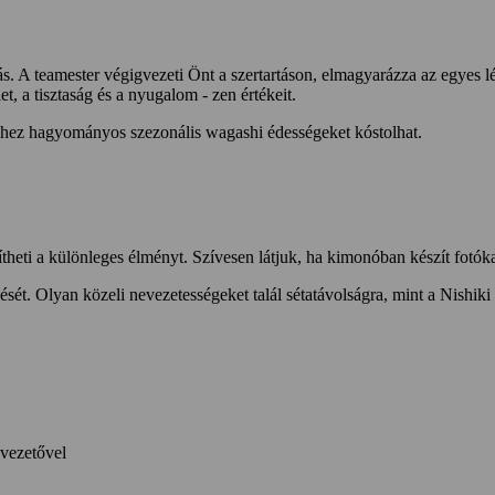
tás. A teamester végigvezeti Önt a szertartáson, elmagyarázza az egyes l
et, a tisztaság és a nyugalom - zen értékeit.
elyhez hagyományos szezonális wagashi édességeket kóstolhat.
theti a különleges élményt. Szívesen látjuk, ha kimonóban készít fotóka
dezését. Olyan közeli nevezetességeket talál sétatávolságra, mint a Nishi
nvezetővel