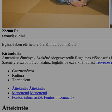
22.900 Ft
személyenként
Egész évben elérhető
2 óra
Kiindulópont Kiotó
Kirándulás
Autentikus élmények
Szakértő idegenvezetők
Rugalmas időbeosztás
Személyre szabott útvonalához foglalja be ezt a kirándulást
Tervezze 
Gasztronómia
Kultúra
Történelem
Áttekintés
Áttekintés
Menetrend
Menetrend
Fontos információk
Fontos információk
Áttekintés