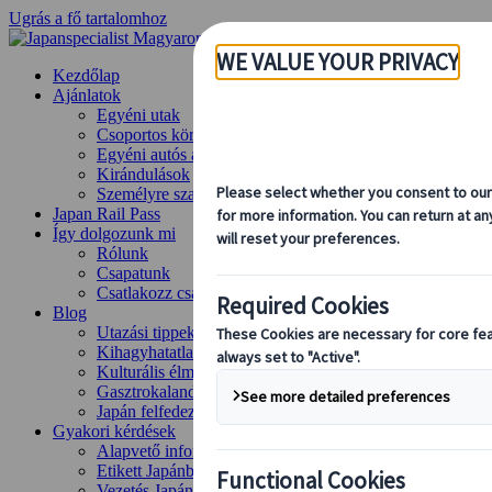
Ugrás a fő tartalomhoz
Kezdőlap
Ajánlatok
Egyéni utak
Csoportos körutazások
Egyéni autós ajánlatok
Kirándulások
Személyre szabott csoportos utazások
Japan Rail Pass
Így dolgozunk mi
Rólunk
Csapatunk
Csatlakozz csapatunkhoz
Blog
Utazási tippek évszakok szerint
Kihagyhatatlan látnivalók
Kulturális élmények
Gasztrokalandok
Japán felfedezése vonattal
Gyakori kérdések
Alapvető információk
Etikett Japánban
Vezetés Japánban