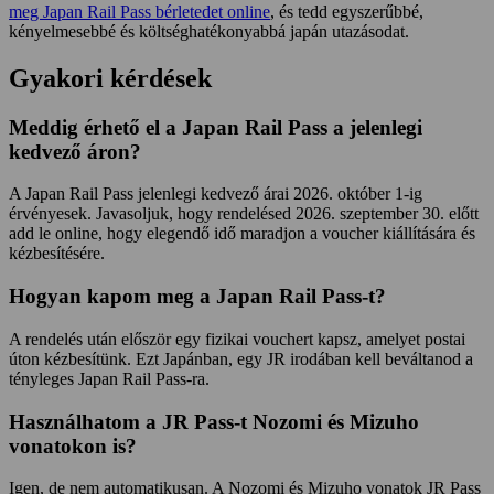
meg Japan Rail Pass bérletedet online
, és tedd egyszerűbbé,
kényelmesebbé és költséghatékonyabbá japán utazásodat.
Gyakori kérdések
Meddig érhető el a Japan Rail Pass a jelenlegi
kedvező áron?
A Japan Rail Pass jelenlegi kedvező árai 2026. október 1-ig
érvényesek. Javasoljuk, hogy rendelésed 2026. szeptember 30. előtt
add le online, hogy elegendő idő maradjon a voucher kiállítására és
kézbesítésére.
Hogyan kapom meg a Japan Rail Pass-t?
A rendelés után először egy fizikai vouchert kapsz, amelyet postai
úton kézbesítünk. Ezt Japánban, egy JR irodában kell beváltanod a
tényleges Japan Rail Pass-ra.
Használhatom a JR Pass-t Nozomi és Mizuho
vonatokon is?
Igen, de nem automatikusan. A Nozomi és Mizuho vonatok JR Pass