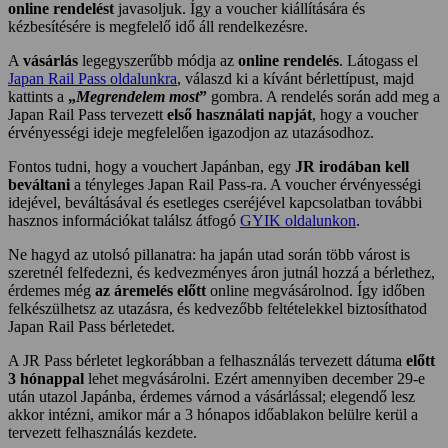
online rendelést
javasoljuk. Így a voucher kiállítására és
kézbesítésére is megfelelő idő áll rendelkezésre.
A
vásárlás
legegyszerűbb módja az
online rendelés
. Látogass el
Japan Rail Pass oldalunkra
, válaszd ki a kívánt bérlettípust, majd
kattints a
„
Megrendelem most
”
gombra. A rendelés során add meg a
Japan Rail Pass tervezett
első használati napját
, hogy a voucher
érvényességi ideje megfelelően igazodjon az utazásodhoz.
Fontos tudni, hogy a vouchert Japánban, egy
JR irodában kell
beváltani
a tényleges Japan Rail Pass-ra. A voucher érvényességi
idejével, beváltásával és esetleges cseréjével kapcsolatban további
hasznos információkat találsz átfogó
GYIK oldalunkon
.
Ne hagyd az utolsó pillanatra: ha japán utad során több várost is
szeretnél felfedezni, és kedvezményes áron jutnál hozzá a bérlethez,
érdemes még
az áremelés előtt
online megvásárolnod. Így időben
felkészülhetsz az utazásra, és kedvezőbb feltételekkel biztosíthatod
Japan Rail Pass bérletedet.
A JR Pass bérletet legkorábban a felhasználás tervezett dátuma
előtt
3 hónappal
lehet megvásárolni. Ezért amennyiben december 29-e
után utazol Japánba, érdemes várnod a vásárlással; elegendő lesz
akkor intézni, amikor már a 3 hónapos időablakon belülre kerül a
tervezett felhasználás kezdete.