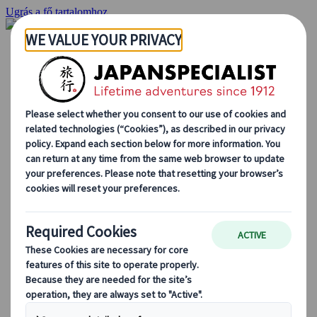
Ugrás a fő tartalomhoz
Kezdőlap
Ajánlatok
Egyéni utak
Csoportos körutazások
Egyéni autós ajánlatok
Kirándulások
Személyre szabott csoportos utazások
Japan Rail Pass
Így dolgozunk mi
Rólunk
Csapatunk
Csatlakozz csapatunkhoz
Blog
Utazási tippek évszakok szerint
Kihagyhatatlan látnivalók
Kulturális élmények
Gasztrokalandok
Japán felfedezése vonattal
Gyakori kérdések
Alapvető információk
Etikett Japánban
Vezetés Japánban