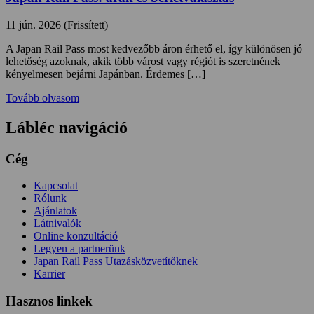
11 jún. 2026 (Frissített)
A Japan Rail Pass most kedvezőbb áron érhető el, így különösen jó
lehetőség azoknak, akik több várost vagy régiót is szeretnének
kényelmesen bejárni Japánban. Érdemes […]
Tovább olvasom
Lábléc navigáció
Cég
Kapcsolat
Rólunk
Ajánlatok
Látnivalók
Online konzultáció
Legyen a partnerünk
Japan Rail Pass Utazásközvetítőknek
Karrier
Hasznos linkek