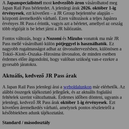
A
Japanspecialistnél
most
kedvezőbb áron
vásárolhatod meg
Japan Rail Pass bérletedet. A jelenlegi árak
2026. október 1-ig
érvényesek
, ezt követően – a JR Group bejelentése alapján –
központi áremelkedés várható. Ezen változások a teljes Japánra
érvényes JR Pass-t érintik, vagyis azt a bérletet, amellyel az ország
több régióját is be lehet járni a JR hálózatán.
Fontos változás, hogy a
Nozomi
és
Mizuho
vonatok ma már JR
Pass mellé vásárolható külön
pótjeggyel is használhatók
. Ez
nagyobb rugalmasságot adhat az útvonaltervezésben, különösen a
Tokió–Kiotó–Oszaka–Hirosima útvonalon, de minden esetben
érdemes előre átgondolni, hogy valóban szükség van-e ezekre a
gyorsabb járatokra.
Aktuális, kedvező JR Pass árak
A Japan Rail Pass jelenlegi árai a
weboldalunkon
már elérhetők. Az
alábbi összegek tájékoztató jellegűek, és az aktuális foglalási
feltételek szerint változhatnak. Érdemes időben dönteni, ugyanis a
jelenlegi, kedvező JR Pass árak
október 1-ig érvényesek
. Ezt
követően áremelkedés várható, amelynek pontos részleteiről a
későbbiekben adunk tájékoztatást.
Standard / másodosztály