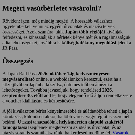
Megéri vasútbérletet vásárolni?
Röviden: igen, még mindig megéri. A hosszabb válaszhoz
figyelembe kell venni az egyéni útvonalak és utazási tervek
összességét. Azok számára, akik
Japán több régióját
kívánják
felfedezni, és kihasználják a bérletek kényelmét és a rugalmasságuk
adta lehetőségeket, továbbra is
költséghatékony megoldást
jelent a
JR Pass.
Összegzés
A Japan Rail Pass
2026. október 1-ig kedvezményesen
megvásárolható
online, a weboldalunkon keresztül, ezért ha a
közeljövőben Japánba készülsz, érdemes időben átnézni a
lehetőségeket. Továbbá javasoljuk, hogy rendelésed
2026.
szeptember 30. előtt
add le, hogy elegendő idő álljon rendelkezésre
a voucher kiállítására és kézbesítésére.
A jól kiválasztott bérlet kényelmesebbé és átláthatóbbá teheti a japán
körutazást, különösen akkor, ha több várost vagy régiót is szeretnél
bejárni. Utazási tanácsadóink
helyismereten alapuló szakértői
támogatással
segítenek megtervezni az ideális útvonalat, és az
utazás során is számíthatsz ránk, ha kérdésed merülne fel.
Vásárold