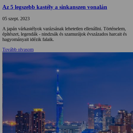
Az 5 legszebb kastély a sinkanszen vonalán
05 szept. 2023
A japán várkastélyok varázsának lehetetlen ellenállni. Történelem,
építészet, legendák - nindzsák és szamurájok évszázados harcait és
hagyományait idézik falaik.
Tovább olvasom