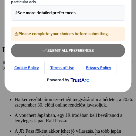
Japán vasútbérlet - rövid összefoglaló
Japan Rail Pass - mi változik 2026-ban?
Japan Rail Pass vásárlása az áremelés előtt
Megéri vasútbérletet vásárolni?
Összegzés
Gyakori kérdések
Főbb tudnivalók
Itt találod röviden összefoglalva a legfontosabb tudnivalókat, mielőtt
belevágnál a részletekbe.
A Japan Rail Pass most kedvezőbb áron érhető el, 2026.
október 1-jétől azonban várhatóan emelkedik a standard és az
első osztályú bérletek ára.
Ha kedvezőbb áron szeretnéd megvásárolni a bérletet, a 2026.
szeptember 30. előtti online rendelést javasoljuk.
A vouchert Japánban, egy JR irodában kell beváltanod a
tényleges Japan Rail Pass-ra.
A JR Pass főként akkor lehet jó választás, ha több japán