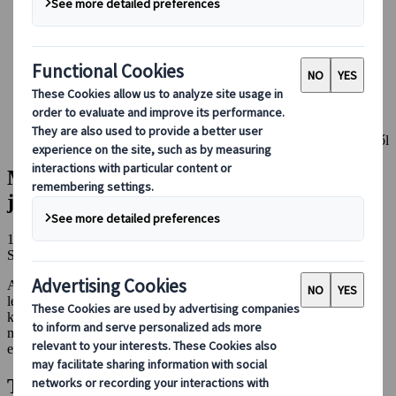
Foglalás rajtunk keresztül
Japan Rail Pass
Szállás
Online konzultáció
Japanspecialist
Blog
Japán felfedezése vonattal
Mindaz, amit 2026-ban tudni érdemes a japán vasútbérletekről
Mindaz, amit 2026-ban tudni érdemes a
japán vasútbérletekről
11 jún. 2026 (Frissített)
Szerkesztői válogatás
Japán felfedezése vonattal
A Japan Rail Pass most kedvezőbb áron érhető el, így különösen jó
lehetőség azoknak, akik több várost vagy régiót is szeretnének
kényelmesen bejárni Japánban. Érdemes azonban időben rendelni,
mert 2026. október 1-jétől a 7, 14 és 21 napos standard, valamint
első osztályú bérletek ára is emelkedik.
Tartalom