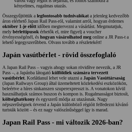
várost vagy régiót is bejárnál, és fontos számodra a
kényelmes, rugalmas utazás.
Összegyűjtöttük a
legfontosabb tudnivalókat
a jelenleg kedvezőbb
áron elérhető Japan Rail Pass-ról, valamint arról, hogyan érdemes
október 1-je előtt
időben megtervezni a vásárlást. Megmutatjuk,
mely
bérlettípusok
érhetők el, mire figyelj a voucher
érvényességénél, és
hogyan vásárolhatod meg
online a JR Pass-t a
lehető legegyszerűbben. Olvass tovább a részletekért!
Japán vasútbérlet - rövid összefoglaló
A Japan Rail Pass – vagyis ahogy sokan rövidítve nevezik, a JR
Pass –, a Japánba látogató
külföldiek számára tervezett
vasútbérlet
. Korlátlanul lehet vele utazni a
Japán Vasúttársaság
(Japan Railways Group) által üzemeltetett közlekedési eszközökön,
beleértve a híres sinkanszen szuperexpresszt is. A vonatokon kívül
használhatjuk számos buszon és kompon is. Rugalmasságot biztosít,
költséghatékony
és egyszerű módja az utazásnak. Nagy
népszerűségnek örvend a Japán különböző régióit felfedezni kívánó
turisták között – és ez nagy valószínűséggel így is marad.
Japan Rail Pass - mi változik 2026-ban?