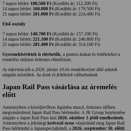
7 napos bérlet:
100.500 Ft
(Korábbi ár: 112.200 Ft)
14 napos bérlet:
160.800 Ft
(Korábbi ár: 179.500 Ft)
21 napos bérlet:
201.000 Ft
(Korábbi ár: 224.400 Ft)
Első osztály
7 napos bérlet:
140.700 Ft
(Korábbi ár: 157.100 Ft)
14 napos bérlet:
221.100 Ft
(Korábbi ár: 246.800 Ft)
21 napos bérlet:
281.400 Ft
(Korábbi ár: 314.100 Ft)
Gyermekbérletek is elérhetők
, a pontos árakat és feltételeket a
rendelési oldalon érdemes ellenőrizni.
Az információk a 2026. június 10-én rendelkezésre álló adatok
alapján készültek. Az árak és feltételek változhatnak.
Japan Rail Pass vásárlása az áremelés
előtt
Amennyiben a közeljövőben Japánba utazol, érdemes időben
megvásárolnod Japan Rail Pass bérletedet. A JR Group bejelentése
alapján a Japan Rail Pass árai
2026. október 1-jétől emelkednek.
Amennyiben a jelenlegi
kedvező áron
vásárolnád meg Japan Rail
Pass bérletedet a Japanspecialistnél, a
2026. szeptember 30. előtti