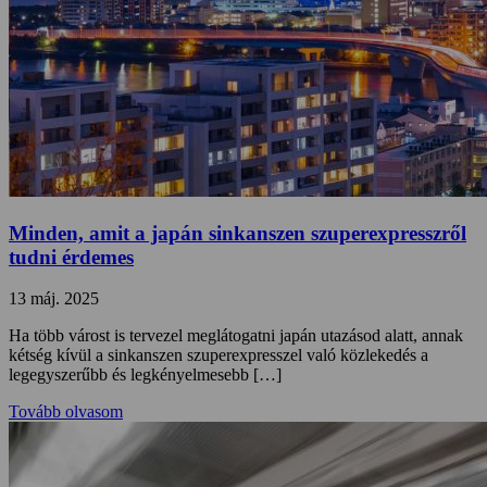
Minden, amit a japán sinkanszen szuperexpresszről
tudni érdemes
13 máj. 2025
Ha több várost is tervezel meglátogatni japán utazásod alatt, annak
kétség kívül a sinkanszen szuperexpresszel való közlekedés a
legegyszerűbb és legkényelmesebb […]
Tovább olvasom