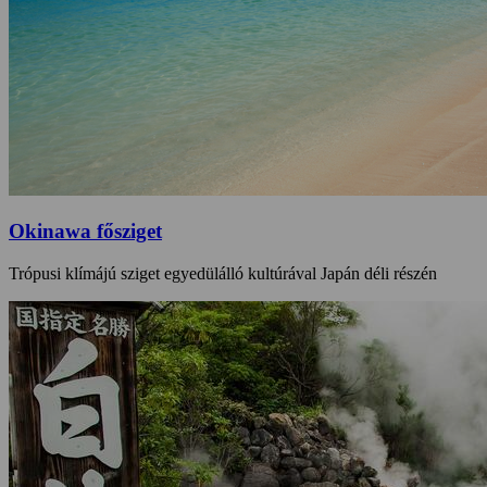
Okinawa fősziget
Trópusi klímájú sziget egyedülálló kultúrával Japán déli részén