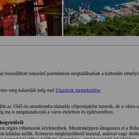
al összeállított sokszínű palettánkon megtalálhatóak a kulturális elmélyülé
rvezze meg kalandját még ma!
Utazások megtekintése
kább az 1945-ös atombomba-támadás célpontjaként ismerik, de a város a
g ma is megmutatkozik a város ételeiben és építészetében.
 hegytetőről
cákon régies villamosok közlekednek. Mindenképpen látogasson el a 
ti kilátása nyílik. Könnyen megközelíthető busszal, autóval vagy drótk