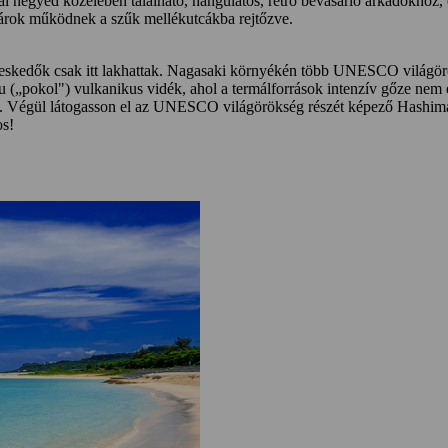
ínai negyed közelében található, hangulatos, retró bevásárló árkádokhoz
árok működnek a szűk mellékutcákba rejtőzve.
skedők csak itt lakhattak. Nagasaki környékén több UNESCO világöröksé
oku („pokol") vulkanikus vidék, ahol a termálforrások intenzív gőze nem
l. Végül látogasson el az UNESCO világörökség részét képező Hashima
os!