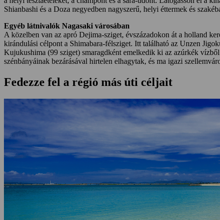
a helyi tésztaételeket, a champont és a sara-udont. Látogasson el a k
Shianbashi és a Doza negyedben nagyszerű, helyi éttermek és szakéb
Egyéb látnivalók Nagasaki városában
A közelben van az apró Dejima-sziget, évszázadokon át a holland kere
kirándulási célpont a Shimabara-félsziget. Itt található az Unzen Jig
Kujukushima (99 sziget) smaragdként emelkedik ki az azúrkék vízbő
szénbányáinak bezárásával hirtelen elhagytak, és ma igazi szellemvár
Fedezze fel a régió más úti céljait