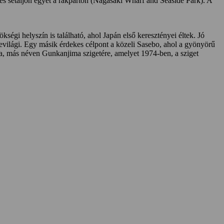
, és sétáljon egyet a rakparton (Nagasaki Wharf and Seaside Park). A
gi helyszín is található, ahol Japán első keresztényei éltek. Jó
 evilági. Egy másik érdekes célpont a közeli Sasebo, ahol a gyönyörű
, más néven Gunkanjima szigetére, amelyet 1974-ben, a sziget