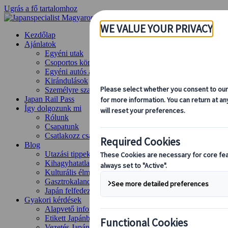
Ugrás a fő tartalomhoz
Kezdőlap
Ajánlatok
Egyéni utak
Csoportos körutazások
Egyéni autós ajánlatok
Kirándulások
Személyre szabott csoportos utazások
Japan Rail Pass
Így dolgozunk mi
Rólunk
Csapatunk
Csatlakozz csapatunkhoz
Blog
Utazási tippek évszakok szerint
Kihagyhatatlan látnivalók
Kulturális élmények
Gasztrokalandok
Japán felfedezése vonattal
Gyakori kérdések
Alapvető információk
Etikett Japánban
Vezetés Japánban