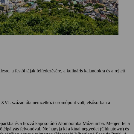
sre, a festői tájak felfedezésére, a kulináris kalandokra és a rejtett
 XVI. század óta nemzetközi csomópont volt, elsősorban a
Békeparkba és a hozzá kapcsolódó Atombomba Múzeumba. Menjen fel a
ötélpályás felvonóval. Ne hagyja ki a kínai negyedet (Chinatown) és