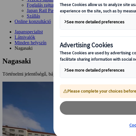
Foglalás rajtunk keresztül
Japan Rail Pass
Szállás
Online konzultáció
Japanspecialist
Látnivalók
Minden helyszín
Nagasaki
Nagasaki
Történelmi jelentőségű, bájos nemzetközi város