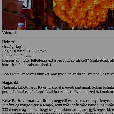
Városok
Helyszín
Ország: Japán
Régió: Kyushu & Okinawa
Prefektúra: Nagasaki
Készen áll, hogy felfedezze ezt a lenyűgöző úti célt?
Szakértőink ált
kincsekre fókuszáló utazások is.
Fedezze fel az összes utunkat, amelyben ez az úti cél szerepel, és te
Nagasaki
Nagasaki kikötőváros Kyushu-sziget nyugati partjainál. Sokan legin
portugálokkal és a hollandokkal kereskedett. Ez a nemzetközi múlt mé
Béke Park, Chinatown (kínai negyed) és a város csillogó fényei a
Itt némileg nyugodtabb a tempó, mint más japán városokban, az ut
333 méter magas Inasa-hegy tetejére, ahonnan Japán egyik legszebb es