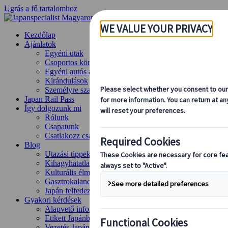
Ugrás a fő tartalomhoz
Kezdőlap
Ajánlatok
Egyéni utak
Csoportos körutazások
Egyéni autós ajánlatok
Kirándulások
Személyre szabott csoportos utazások
Japan Rail Pass
Így dolgozunk mi
Rólunk
Csapatunk
Csatlakozz csapatunkhoz
Blog
Utazási tippek évszakok szerint
Kihagyhatatlan látnivalók
Kulturális élmények
Gasztrokalandok
Japán felfedezése vonattal
Gyakori kérdések
Alapvető információk
Etikett Japánban
Vezetés Japánban