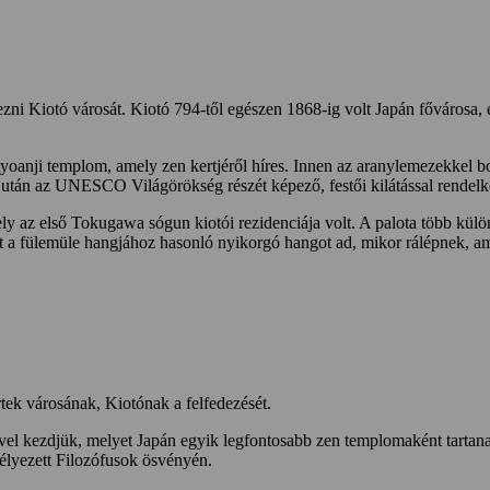
zni Kiotó városát. Kiotó 794-től egészen 1868-ig volt Japán fővárosa, é
 Ryoanji templom, amely zen kertjéről híres. Innen az aranylemezekkel 
tán az UNESCO Világörökség részét képező, festői kilátással rendel
ely az első Tokugawa sógun kiotói rezidenciája volt. A palota több külön
t a fülemüle hangjához hasonló nyikorgó hangot ad, mikor rálépnek, am
rtek városának, Kiotónak a felfedezését.
ével kezdjük, melyet Japán egyik legfontosabb zen templomaként tartana
gélyezett Filozófusok ösvényén.