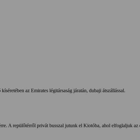
séretében az Emirates légitársaság járatán, dubaji átszállással.
. A repülőtérről privát busszal jutunk el Kiotóba, ahol elfoglaljuk az 