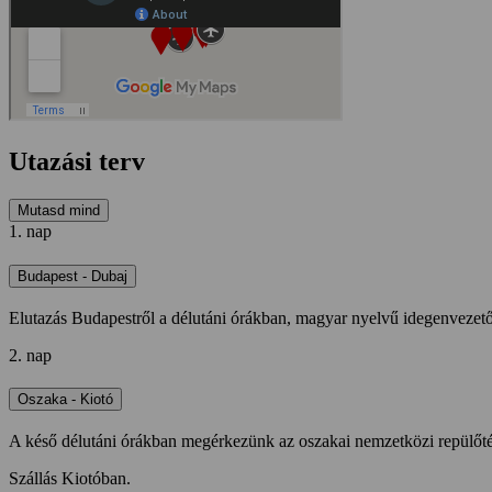
Utazási terv
Mutasd mind
1. nap
Budapest - Dubaj
Elutazás Budapestről a délutáni órákban, magyar nyelvű idegenvezető kí
2. nap
Oszaka - Kiotó
A késő délutáni órákban megérkezünk az oszakai nemzetközi repülőtérre
Szállás Kiotóban.