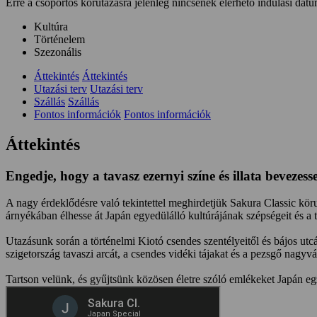
Erre a csoportos körutazásra jelenleg nincsenek elérhető indulási dát
Kultúra
Történelem
Szezonális
Áttekintés
Áttekintés
Utazási terv
Utazási terv
Szállás
Szállás
Fontos információk
Fontos információk
Áttekintés
Engedje, hogy a tavasz ezernyi színe és illata bevezes
A nagy érdeklődésre való tekintettel meghirdetjük Sakura Classic kö
árnyékában élhesse át Japán egyedülálló kultúrájának szépségeit és a 
Utazásunk során a történelmi Kiotó csendes szentélyeitől és bájos utc
szigetország tavaszi arcát, a csendes vidéki tájakat és a pezsgő nagyvá
Tartson velünk, és gyűjtsünk közösen életre szóló emlékeket Japán eg