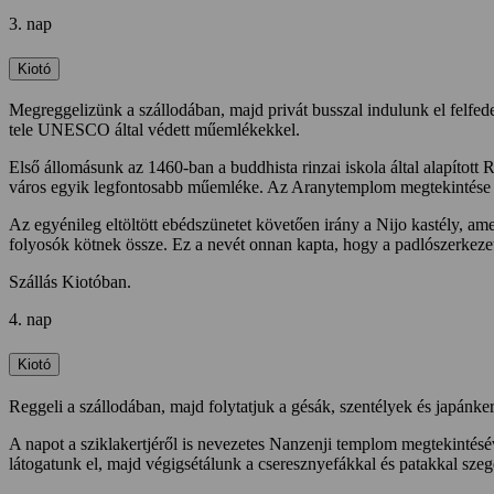
3. nap
Kiotó
Megreggelizünk a szállodában, majd privát busszal indulunk el felfede
tele UNESCO által védett műemlékekkel.
Első állomásunk az 1460-ban a buddhista rinzai iskola által alapított
város egyik legfontosabb műemléke. Az Aranytemplom megtekintése u
Az egyénileg eltöltött ebédszünetet követően irány a Nijo kastély, am
folyosók kötnek össze. Ez a nevét onnan kapta, hogy a padlószerkeze
Szállás Kiotóban.
4. nap
Kiotó
Reggeli a szállodában, majd folytatjuk a gésák, szentélyek és japánke
A napot a sziklakertjéről is nevezetes Nanzenji templom megtekintés
látogatunk el, majd végigsétálunk a cseresznyefákkal és patakkal sze