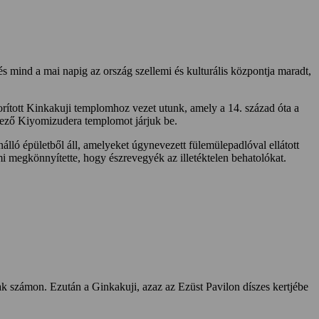
s mind a mai napig az ország szellemi és kulturális központja maradt,
borított Kinkakuji templomhoz vezet utunk, amely a 14. század óta a
kező Kiyomizudera templomot járjuk be.
álló épületből áll, amelyeket úgynevezett fülemülepadlóval ellátott
i megkönnyítette, hogy észrevegyék az illetéktelen behatolókat.
k számon. Ezután a Ginkakuji, azaz az Ezüst Pavilon díszes kertjébe