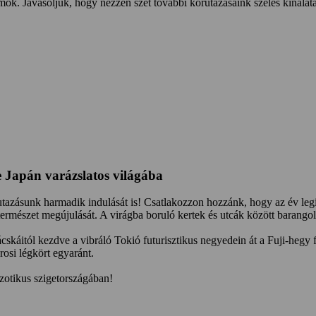
umok. Javasoljuk, hogy nézzen szét további körutazásaink széles kínála
se Japán varázslatos világába
rutazásunk harmadik indulását is! Csatlakozzon hozzánk, hogy az év l
természet megújulását. A virágba boruló kertek és utcák között barangol
ácskáitól kezdve a vibráló Tokió futurisztikus negyedein át a Fuji-hegy
rosi légkört egyaránt.
zotikus szigetországában!