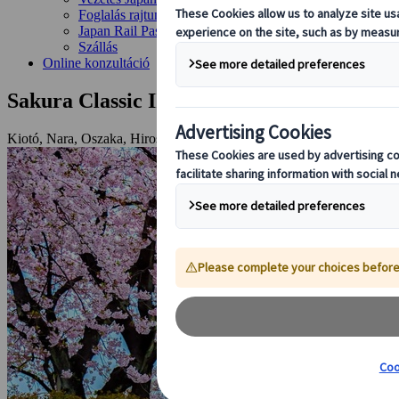
Foglalás rajtunk keresztül
Japan Rail Pass
Szállás
Online konzultáció
Sakura Classic III.
Kiotó, Nara, Oszaka, Hirosima, Miyajima, Hakone, Fuji-hegy, Toki