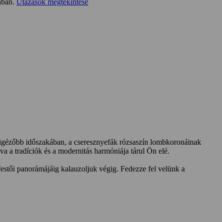
tában.
Utazások megtekintése
egigézőbb időszakában, a cseresznyefák rózsaszín lombkoronáinak
va a tradíciók és a modernitás harmóniája tárul Ön elé.
 festői panorámájáig kalauzoljuk végig. Fedezze fel velünk a