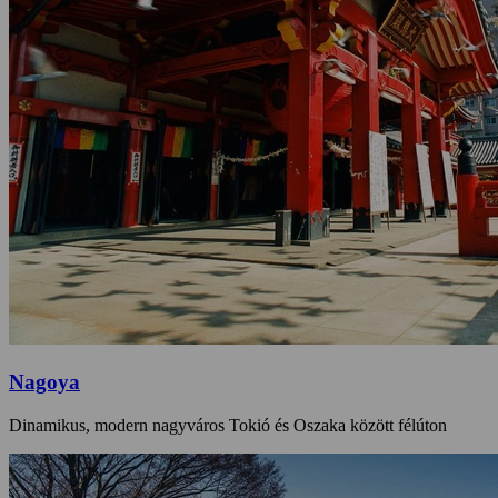
Nagoya
Dinamikus, modern nagyváros Tokió és Oszaka között félúton