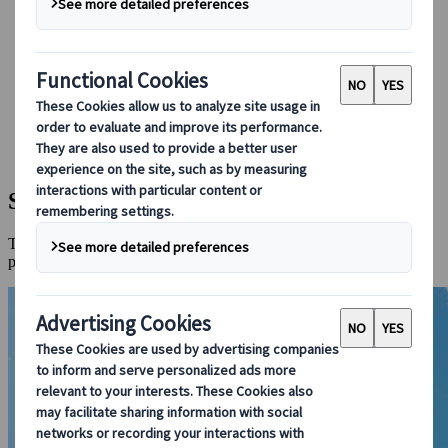
Foglalás rajtunk keresztül
Japan Rail Pass
Szállás
Online konzultáció
Japanspecialist
Látnivalók
Minden helyszín
Sendai
Sendai
Tanabata Fesztiváljáról híres északkeleti csomópont számtalan
parkkal