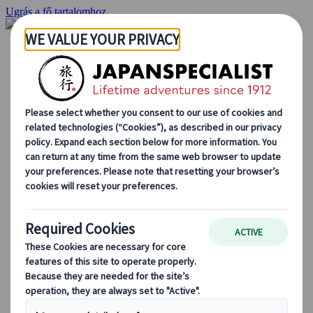
Ugrás a fő tartalomhoz
Kezdőlap
Ajánlatok
Egyéni utak
Csoportos körutazások
Egyéni autós ajánlatok
Kirándulások
Személyre szabott csoportos utazások
Japan Rail Pass
Így dolgozunk mi
Rólunk
Csapatunk
Csatlakozz csapatunkhoz
Blog
Utazási tippek évszakok szerint
Kihagyhatatlan látnivalók
Kulturális élmények
Gasztrokalandok
Japán felfedezése vonattal
Gyakori kérdések
Alapvető információk
Etikett Japánban
Vezetés Japánban