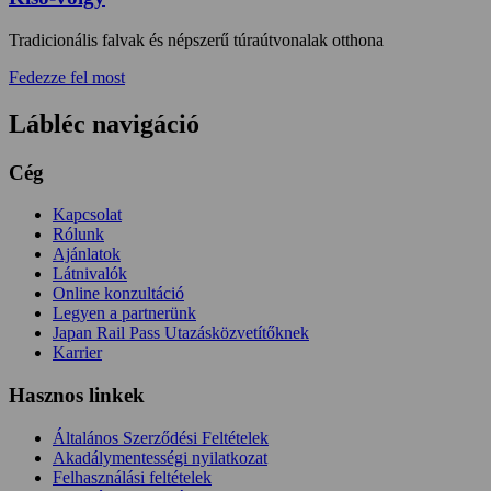
Tradicionális falvak és népszerű túraútvonalak otthona
Fedezze fel most
Lábléc navigáció
Cég
Kapcsolat
Rólunk
Ajánlatok
Látnivalók
Online konzultáció
Legyen a partnerünk
Japan Rail Pass Utazásközvetítőknek
Karrier
Hasznos linkek
Általános Szerződési Feltételek
Akadálymentességi nyilatkozat
Felhasználási feltételek