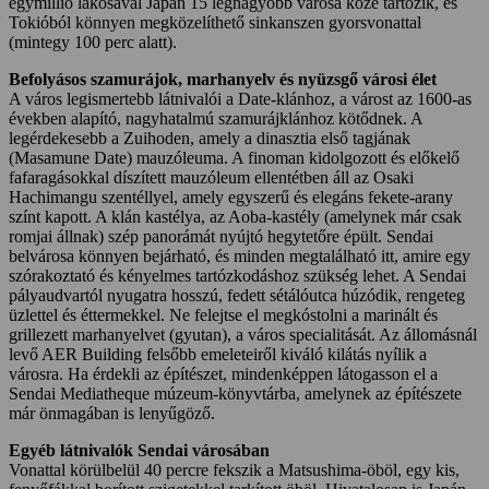
egymillió lakosával Japán 15 legnagyobb városa közé tartozik, és
Tokióból könnyen megközelíthető sinkanszen gyorsvonattal
(mintegy 100 perc alatt).
Befolyásos szamurájok, marhanyelv és nyüzsgő városi élet
A város legismertebb látnivalói a Date-klánhoz, a várost az 1600-as
években alapító, nagyhatalmú szamurájklánhoz kötődnek. A
legérdekesebb a Zuihoden, amely a dinasztia első tagjának
(Masamune Date) mauzóleuma. A finoman kidolgozott és előkelő
fafaragásokkal díszített mauzóleum ellentétben áll az Osaki
Hachimangu szentéllyel, amely egyszerű és elegáns fekete-arany
színt kapott. A klán kastélya, az Aoba-kastély (amelynek már csak
romjai állnak) szép panorámát nyújtó hegytetőre épült. Sendai
belvárosa könnyen bejárható, és minden megtalálható itt, amire egy
szórakoztató és kényelmes tartózkodáshoz szükség lehet. A Sendai
pályaudvartól nyugatra hosszú, fedett sétálóutca húzódik, rengeteg
üzlettel és éttermekkel. Ne felejtse el megkóstolni a marinált és
grillezett marhanyelvet (gyutan), a város specialitását. Az állomásnál
levő AER Building felsőbb emeleteiről kiváló kilátás nyílik a
városra. Ha érdekli az építészet, mindenképpen látogasson el a
Sendai Mediatheque múzeum-könyvtárba, amelynek az építészete
már önmagában is lenyűgöző.
Egyéb látnivalók Sendai városában
Vonattal körülbelül 40 percre fekszik a Matsushima-öböl, egy kis,