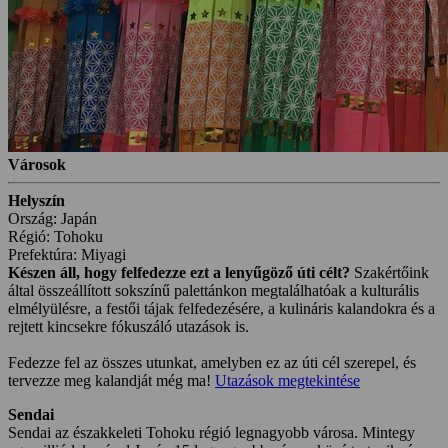
Városok
Helyszín
Ország: Japán
Régió: Tohoku
Prefektúra: Miyagi
Készen áll, hogy felfedezze ezt a lenyűgöző úti célt?
Szakértőink
által összeállított sokszínű palettánkon megtalálhatóak a kulturális
elmélyülésre, a festői tájak felfedezésére, a kulináris kalandokra és a
rejtett kincsekre fókuszáló utazások is.
Fedezze fel az összes utunkat, amelyben ez az úti cél szerepel, és
tervezze meg kalandját még ma!
Utazások megtekintése
Sendai
Sendai az északkeleti Tohoku régió legnagyobb városa. Mintegy