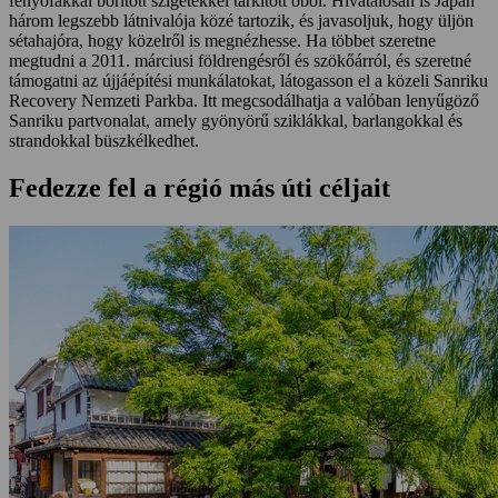
fenyőfákkal borított szigetekkel tarkított öböl. Hivatalosan is Japán
három legszebb látnivalója közé tartozik, és javasoljuk, hogy üljön
sétahajóra, hogy közelről is megnézhesse. Ha többet szeretne
megtudni a 2011. márciusi földrengésről és szökőárról, és szeretné
támogatni az újjáépítési munkálatokat, látogasson el a közeli Sanriku
Recovery Nemzeti Parkba. Itt megcsodálhatja a valóban lenyűgöző
Sanriku partvonalat, amely gyönyörű sziklákkal, barlangokkal és
strandokkal büszkélkedhet.
Fedezze fel a régió más úti céljait