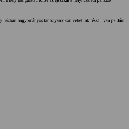
ni a hely hangulatát, töltse az éjszakát a helyi családi panziók
ány házban hagyományos tanfolyamokon vehetünk részt – van például