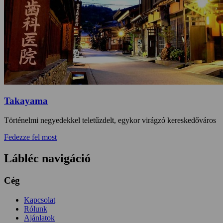
Takayama
Történelmi negyedekkel teletűzdelt, egykor virágzó kereskedőváros
Fedezze fel most
Lábléc navigáció
Cég
Kapcsolat
Rólunk
Ajánlatok