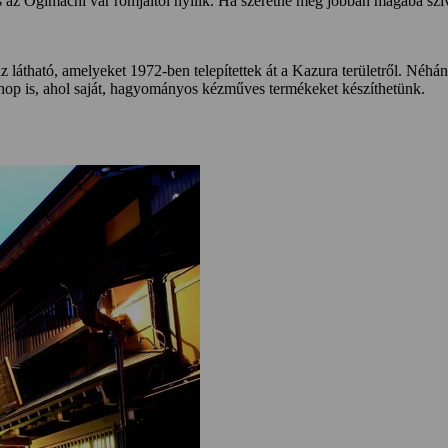
átás az Ogimachi vár romjaitól nyílik. Ha szeretné még jobban magába szív
átható, amelyeket 1972-ben telepítettek át a Kazura területről. Néh
shop is, ahol saját, hagyományos kézműves termékeket készíthetünk.