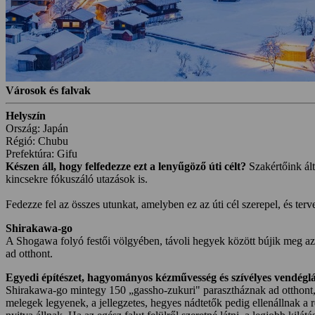
Városok és falvak
Helyszín
Ország: Japán
Régió: Chubu
Prefektúra: Gifu
Készen áll, hogy felfedezze ezt a lenyűgöző úti célt?
Szakértőink ált
kincsekre fókuszáló utazások is.
Fedezze fel az összes utunkat, amelyben ez az úti cél szerepel, és te
Shirakawa-go
A Shogawa folyó festői völgyében, távoli hegyek között bújik meg az
ad otthont.
Egyedi építészet, hagyományos kézművesség és szívélyes vendégl
Shirakawa-go mintegy 150 „gassho-zukuri" parasztháznak ad otthont,
melegek legyenek, a jellegzetes, hegyes nádtetők pedig ellenállnak a