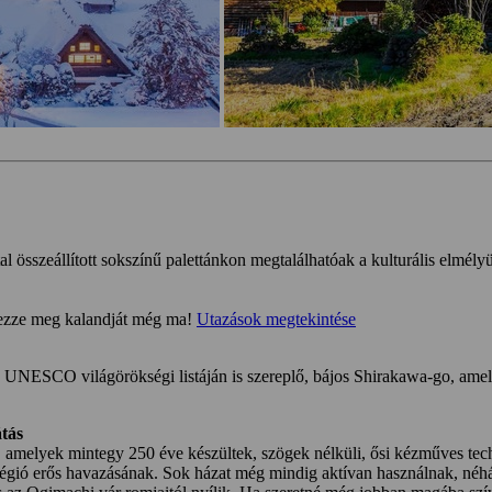
al összeállított sokszínű palettánkon megtalálhatóak a kulturális elmélyülé
rvezze meg kalandját még ma!
Utazások megtekintése
 UNESCO világörökségi listáján is szereplő, bájos Shirakawa-go, amel
átás
 amelyek mintegy 250 éve készültek, szögek nélküli, ősi kézműves tech
 régió erős havazásának. Sok házat még mindig aktívan használnak, néhá