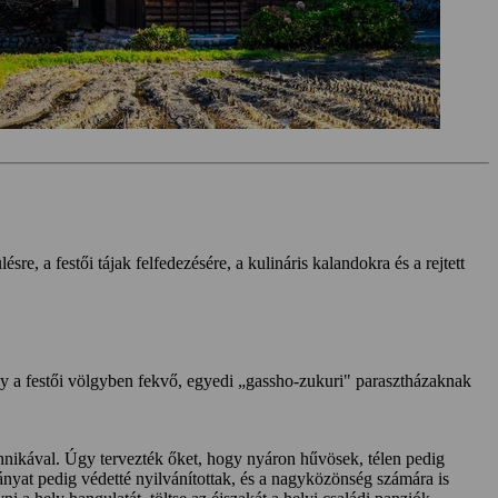
sre, a festői tájak felfedezésére, a kulináris kalandokra és a rejtett
y a festői völgyben fekvő, egyedi „gassho-zukuri" parasztházaknak
nikával. Úgy tervezték őket, hogy nyáron hűvösek, télen pedig
nyat pedig védetté nyilvánítottak, és a nagyközönség számára is