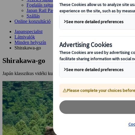
Foglalás rajtunk keresztül
Japan Rail Pass
Szállás
Online konzultáció
Japanspecialist
Látnivalók
Minden helyszín
Shirakawa-go
Shirakawa-go
Japán klasszikus vidéki kultúráját bemutató "élő múzeum"