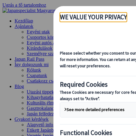
Ugrás a fő tartalomhoz
Kezdőlap
Ajánlatok
Egyéni utak
Csoportos körutazások
Egyéni autós ajánlatok
Kirándulások
Személyre szabott csoportos utazások
Japan Rail Pass
Így dolgozunk mi
Rólunk
Csapatunk
Csatlakozz csapatunkhoz
Blog
Utazási tippek évszakok szerint
Kihagyhatatlan látnivalók
Kulturális élmények
Gasztrokalandok
Japán felfedezése vonattal
Gyakori kérdések
Alapvető információk
Etikett Japánban
Vezetés Japánban