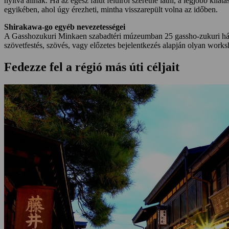
nyitva állnak. Ha az egész falut felülről szeretné látni, a legjobb kil
egyikében, ahol úgy érezheti, mintha visszarepült volna az időben.
Shirakawa-go egyéb nevezetességei
A Gasshozukuri Minkaen szabadtéri múzeumban 25 gassho-zukuri ház l
szövetfestés, szövés, vagy előzetes bejelentkezés alapján olyan work
Fedezze fel a régió más úti céljait