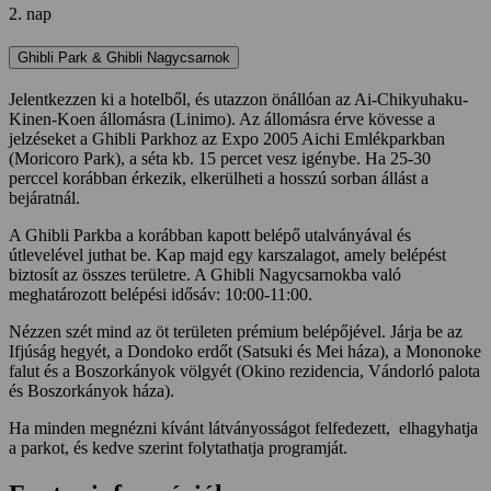
2. nap
Ghibli Park & Ghibli Nagycsarnok
Jelentkezzen ki a hotelből, és utazzon önállóan az Ai-Chikyuhaku-
Kinen-Koen állomásra (Linimo). Az állomásra érve kövesse a
jelzéseket a Ghibli Parkhoz az Expo 2005 Aichi Emlékparkban
(Moricoro Park), a séta kb. 15 percet vesz igénybe. Ha 25-30
perccel korábban érkezik, elkerülheti a hosszú sorban állást a
bejáratnál.
A Ghibli Parkba a korábban kapott belépő utalványával és
útlevelével juthat be. Kap majd egy karszalagot, amely belépést
biztosít az összes területre. A Ghibli Nagycsarnokba való
meghatározott belépési idősáv: 10:00-11:00.
Nézzen szét mind az öt területen prémium belépőjével. Járja be az
Ifjúság hegyét, a Dondoko erdőt (Satsuki és Mei háza), a Mononoke
falut és a Boszorkányok völgyét (Okino rezidencia, Vándorló palota
és Boszorkányok háza).
Ha minden megnézni kívánt látványosságot felfedezett, elhagyhatja
a parkot, és kedve szerint folytathatja programját.