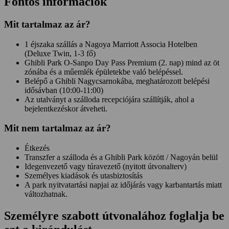
Fontos információk
Mit tartalmaz az ár?
1 éjszaka szállás a Nagoya Marriott Associa Hotelben
(Deluxe Twin, 1-3 fő)
Ghibli Park O-Sanpo Day Pass Premium (2. nap) mind az öt
zónába és a műemlék épületekbe való belépéssel.
Belépő a Ghibli Nagycsarnokába, meghatározott belépési
idősávban (10:00-11:00)
Az utalványt a szálloda recepciójára szállítják, ahol a
bejelentkezéskor átveheti.
Mit
nem
tartalmaz az ár?
Étkezés
Transzfer a szálloda és a Ghibli Park között / Nagoyán belül
Idegenvezető vagy túravezető (nyitott útvonalterv)
Személyes kiadások és utasbiztosítás
A park nyitvatartási napjai az időjárás vagy karbantartás miatt
változhatnak.
Személyre szabott útvonalához foglalja be