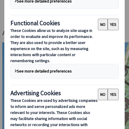
Foglalás rajtunk keresztül
Japan Rail Pass
Szállás
Online konzultáció
A Ghibli Park és Nagoya felfedezése