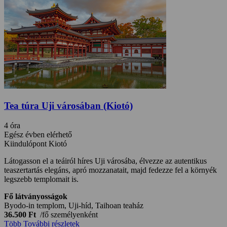
Tea túra Uji városában (Kiotó)
4 óra
Egész évben elérhető
Kiindulópont Kiotó
Látogasson el a teáiról híres Uji városába, élvezze az autentikus
teaszertartás elegáns, apró mozzanatait, majd fedezze fel a környék
legszebb templomait is.
Fő látványosságok
Byodo-in templom, Uji-híd, Taihoan teaház
36.500 Ft
/fő
személyenként
Több
További részletek