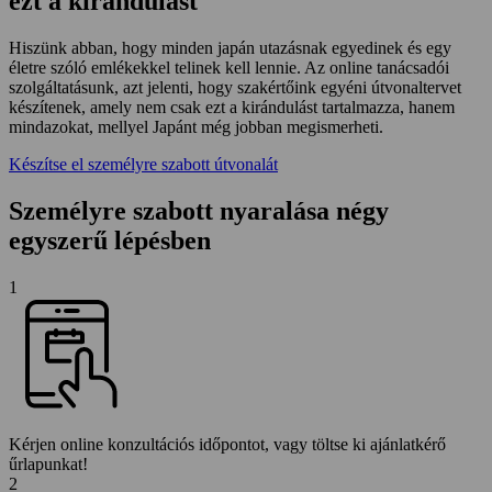
ezt a kirándulást
Hiszünk abban, hogy minden japán utazásnak egyedinek és egy
életre szóló emlékekkel telinek kell lennie. Az online tanácsadói
szolgáltatásunk, azt jelenti, hogy szakértőink egyéni útvonaltervet
készítenek, amely nem csak ezt a kirándulást tartalmazza, hanem
mindazokat, mellyel Japánt még jobban megismerheti.
Készítse el személyre szabott útvonalát
Személyre szabott nyaralása négy
egyszerű lépésben
1
Kérjen online konzultációs időpontot, vagy töltse ki ajánlatkérő
űrlapunkat!
2