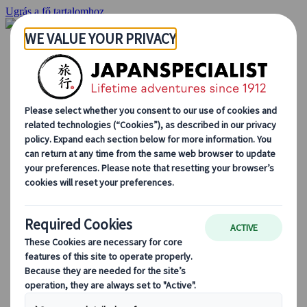
Ugrás a fő tartalomhoz
Kezdőlap
Ajánlatok
Egyéni utak
Csoportos körutazások
Egyéni autós ajánlatok
Kirándulások
Személyre szabott csoportos utazások
Japan Rail Pass
Így dolgozunk mi
Rólunk
Csapatunk
Csatlakozz csapatunkhoz
Blog
Utazási tippek évszakok szerint
Kihagyhatatlan látnivalók
Kulturális élmények
Gasztrokalandok
Japán felfedezése vonattal
Gyakori kérdések
Alapvető információk
Etikett Japánban
Vezetés Japánban