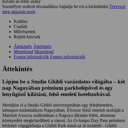
Kiváló ár-érték arány
Személyre szabott útvonalához foglalja be ezt a kirándulást
Tervezze
meg utazását most
Kultúra
Családi
Művészetek
Rejtett kincsek
Áttekintés
Áttekintés
Menetrend
Menetrend
Fontos információk
Fontos információk
Áttekintés
Lépjen be a Studio Ghibli varázslatos világába – két
nap Nagoyában prémium parkbelépővel és egy
lenyűgöző kilátású, felső emeleti hotelszobával.
Merüljön el a Studio Ghibli univerzumában egy felejthetetlen,
kétnapos kiránduláson Nagoyában. Élvezze felső emeleti szobáját a
Marriott Associa szállodában a Nagoya állomás felett, ahonnan
könnyedén megközelítheti a várost. Az O-Sanpo Day Pass prémium
bérlettel végigjárhatja a Ghibli Park mind az öt területét - Ghibli