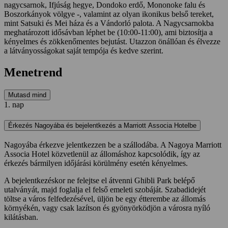
nagycsarnok, Ifjúság hegye, Dondoko erdő, Mononoke falu és
Boszorkányok völgye -, valamint az olyan ikonikus belső tereket,
mint Satsuki és Mei háza és a Vándorló palota. A Nagycsarnokba
meghatározott idősávban léphet be (10:00-11:00), ami biztosítja a
kényelmes és zökkenőmentes bejutást. Utazzon önállóan és élvezze
a látványosságokat saját tempója és kedve szerint.
Menetrend
Mutasd mind
1. nap
Érkezés Nagoyába és bejelentkezés a Marriott Associa Hotelbe
Nagoyába érkezve jelentkezzen be a szállodába. A Nagoya Marriott
Associa Hotel közvetlenül az állomáshoz kapcsolódik, így az
érkezés bármilyen időjárási körülmény esetén kényelmes.
A bejelentkezéskor ne felejtse el átvenni Ghibli Park belépő
utalványát, majd foglalja el felső emeleti szobáját. Szabadidejét
töltse a város felfedezésével, üljön be egy étterembe az állomás
környékén, vagy csak lazítson és gyönyörködjön a városra nyíló
kilátásban.