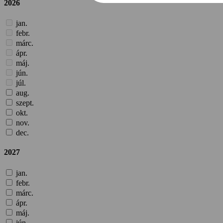
2026
jan.
febr.
márc.
ápr.
máj.
jún.
júl.
aug.
szept.
okt.
nov.
dec.
2027
jan.
febr.
márc.
ápr.
máj.
jún.