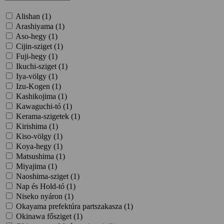
Alishan (
1
)
Arashiyama (
1
)
Aso-hegy (
1
)
Cijin-sziget (
1
)
Fuji-hegy (
1
)
Ikuchi-sziget (
1
)
Iya-völgy (
1
)
Izu-Kogen (
1
)
Kashikojima (
1
)
Kawaguchi-tó (
1
)
Kerama-szigetek (
1
)
Kirishima (
1
)
Kiso-völgy (
1
)
Koya-hegy (
1
)
Matsushima (
1
)
Miyajima (
1
)
Naoshima-sziget (
1
)
Nap és Hold-tó (
1
)
Niseko nyáron (
1
)
Okayama prefektúra partszakasza (
1
)
Okinawa fősziget (
1
)