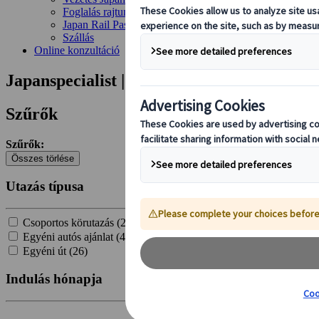
Foglalás rajtunk keresztül
Japan Rail Pass
Szállás
Online konzultáció
Japanspecialist | Találat
Szűrők
Szűrők:
Összes törlése
Utazás típusa
Csoportos körutazás (
21
)
Egyéni autós ajánlat (
4
)
Egyéni út (
26
)
Indulás hónapja