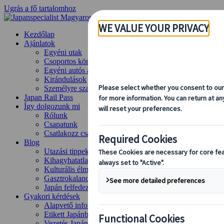
Ugrás a fő tartalomhoz
Kezdőlap
Ajánlatok
Egyéni utak
Csoportos körutazások
Egyéni autós ajánlatok
Kirándulások
Személyre szabott csoportos utazások
Japan Rail Pass
Így dolgozunk mi
Rólunk
Csapatunk
Csatlakozz csapatunkhoz
Blog
Utazási tippek évszakok szerint
Kihagyhatatlan látnivalók
Kulturális élmények
Gasztrokalandok
Japán felfedezése vonattal
Gyakori kérdések
Alapvető információk
Etikett Japánban
Vezetés Japánban