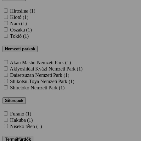
Hirosima (
1
)
Kiotó (
1
)
Nara (
1
)
Oszaka (
1
)
Tokió (
1
)
Nemzeti parkok
Akan Mashu Nemzeti Park (
1
)
Akiyoshidai Kvázi Nemzeti Park (
1
)
Daisetsuzan Nemzeti Park (
1
)
Shikotsu-Toya Nemzeti Park (
1
)
Shiretoko Nemzeti Park (
1
)
Síterepek
Furano (
1
)
Hakuba (
1
)
Niseko télen (
1
)
Termálfürdők