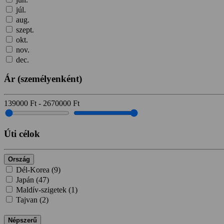
júl.
aug.
szept.
okt.
nov.
dec.
Ár
(személyenként)
139000
Ft
-
2670000
Ft
Úti célok
Ország
Dél-Korea (
9
)
Japán (
47
)
Maldív-szigetek (
1
)
Tajvan (
2
)
Népszerű