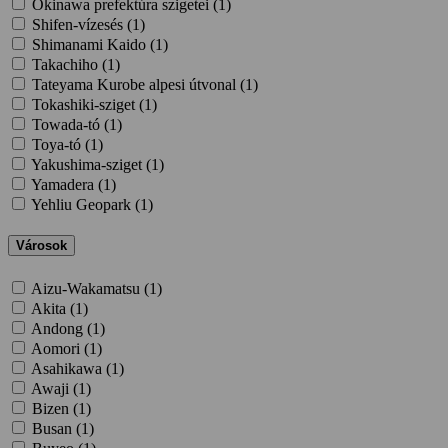
Okinawa prefektúra szigetei (
1
)
Shifen-vízesés (
1
)
Shimanami Kaido (
1
)
Takachiho (
1
)
Tateyama Kurobe alpesi útvonal (
1
)
Tokashiki-sziget (
1
)
Towada-tó (
1
)
Toya-tó (
1
)
Yakushima-sziget (
1
)
Yamadera (
1
)
Yehliu Geopark (
1
)
Városok
Aizu-Wakamatsu (
1
)
Akita (
1
)
Andong (
1
)
Aomori (
1
)
Asahikawa (
1
)
Awaji (
1
)
Bizen (
1
)
Busan (
1
)