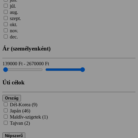
júl.
aug.
szept.
okt.
nov.
dec.
Ár
(személyenként)
139000
Ft
-
2670000
Ft
Úti célok
Ország
Dél-Korea (
9
)
Japán (
46
)
Maldív-szigetek (
1
)
Tajvan (
2
)
Népszerű