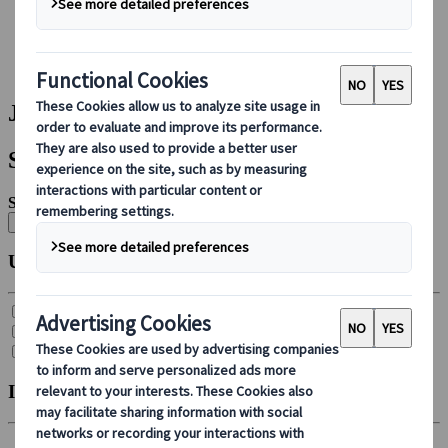
Foglalás rajtunk keresztül
Japan Rail Pass
Szállás
Online konzultáció
Japanspecialist | Találat
Szűrők
Szűrők:
Összes törlése
Utazás típusa
Csoportos körutazás (
20
)
Egyéni autós ajánlat (
4
)
Egyéni út (
26
)
Indulás hónapja