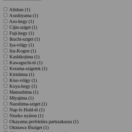
Alishan (
1
)
Arashiyama (
1
)
Aso-hegy (
1
)
Cijin-sziget (
1
)
Fuji-hegy (
1
)
Ikuchi-sziget (
1
)
Iya-völgy (
1
)
Izu-Kogen (
1
)
Kashikojima (
1
)
Kawaguchi-tó (
1
)
Kerama-szigetek (
1
)
Kirishima (
1
)
Kiso-völgy (
1
)
Koya-hegy (
1
)
Matsushima (
1
)
Miyajima (
1
)
Naoshima-sziget (
1
)
Nap és Hold-tó (
1
)
Niseko nyáron (
1
)
Okayama prefektúra partszakasza (
1
)
Okinawa fősziget (
1
)