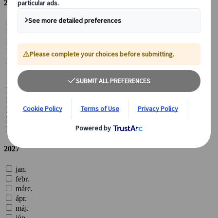
2026
jan.
febr.
márc.
ápr.
máj.
jún.
júl.
aug.
szept.
okt.
nov.
dec.
2027
jan.
febr.
márc.
ápr.
máj.
jún.