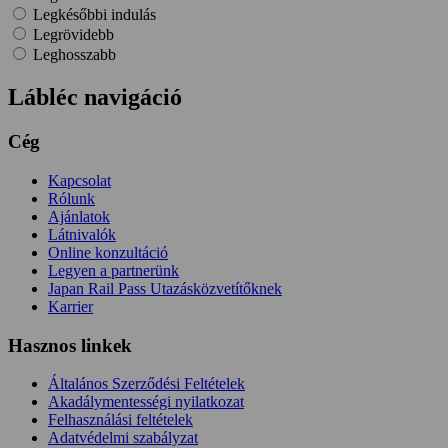
Legkésőbbi indulás
Legrövidebb
Leghosszabb
Lábléc navigáció
Cég
Kapcsolat
Rólunk
Ajánlatok
Látnivalók
Online konzultáció
Legyen a partnerünk
Japan Rail Pass Utazásközvetítőknek
Karrier
Hasznos linkek
Általános Szerződési Feltételek
Akadálymentességi nyilatkozat
Felhasználási feltételek
Adatvédelmi szabályzat