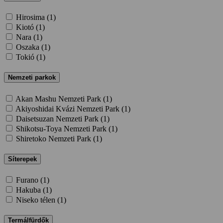
Hirosima (
1
)
Kiotó (
1
)
Nara (
1
)
Oszaka (
1
)
Tokió (
1
)
Nemzeti parkok
Akan Mashu Nemzeti Park (
1
)
Akiyoshidai Kvázi Nemzeti Park (
1
)
Daisetsuzan Nemzeti Park (
1
)
Shikotsu-Toya Nemzeti Park (
1
)
Shiretoko Nemzeti Park (
1
)
Síterepek
Furano (
1
)
Hakuba (
1
)
Niseko télen (
1
)
Termálfürdők