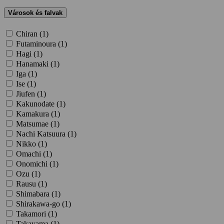
Városok és falvak
Chiran (
1
)
Futaminoura (
1
)
Hagi (
1
)
Hanamaki (
1
)
Iga (
1
)
Ise (
1
)
Jiufen (
1
)
Kakunodate (
1
)
Kamakura (
1
)
Matsumae (
1
)
Nachi Katsuura (
1
)
Nikko (
1
)
Omachi (
1
)
Onomichi (
1
)
Ozu (
1
)
Rausu (
1
)
Shimabara (
1
)
Shirakawa-go (
1
)
Takamori (
1
)
Takayama (
1
)