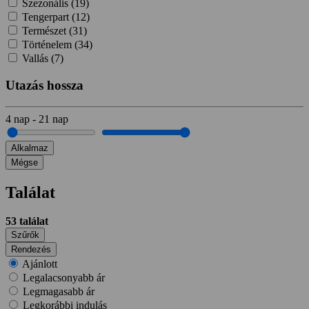
Szezonális (
19
)
Tengerpart (
12
)
Természet (
31
)
Történelem (
34
)
Vallás (
7
)
Utazás hossza
4
nap
-
21
nap
Alkalmaz
Mégse
Találat
53
találat
Szűrők
Rendezés
Ajánlott
Legalacsonyabb ár
Legmagasabb ár
Legkorábbi indulás