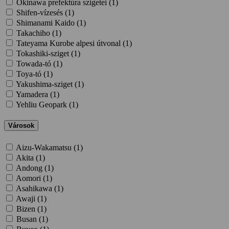
Okinawa prefektúra szigetei (
1
)
Shifen-vízesés (
1
)
Shimanami Kaido (
1
)
Takachiho (
1
)
Tateyama Kurobe alpesi útvonal (
1
)
Tokashiki-sziget (
1
)
Towada-tó (
1
)
Toya-tó (
1
)
Yakushima-sziget (
1
)
Yamadera (
1
)
Yehliu Geopark (
1
)
Városok
Aizu-Wakamatsu (
1
)
Akita (
1
)
Andong (
1
)
Aomori (
1
)
Asahikawa (
1
)
Awaji (
1
)
Bizen (
1
)
Busan (
1
)