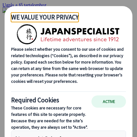
Ugrás a fő tartalomhoz
Kezdőlap
Ajánlatok
Egyéni utak
Csoportos körutazások
Egyéni autós ajánlatok
Kirándulások
Személyre szabott csoportos utazások
Japan Rail Pass
Így dolgozunk mi
Rólunk
Csapatunk
Csatlakozz csapatunkhoz
Blog
Utazási tippek évszakok szerint
Kihagyhatatlan látnivalók
Kulturális élmények
Gasztrokalandok
Japán felfedezése vonattal
Gyakori kérdések
Alapvető információk
Etikett Japánban
Vezetés Japánban