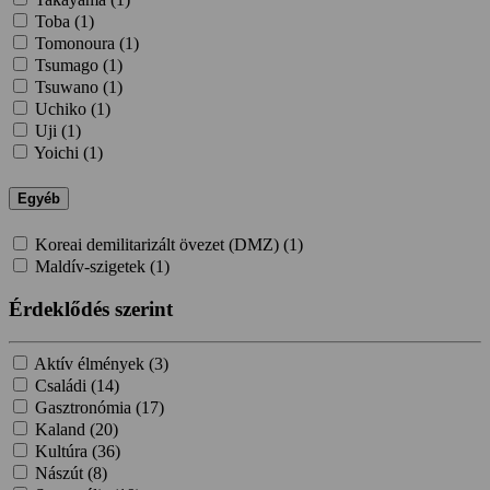
Toba (
1
)
Tomonoura (
1
)
Tsumago (
1
)
Tsuwano (
1
)
Uchiko (
1
)
Uji (
1
)
Yoichi (
1
)
Egyéb
Koreai demilitarizált övezet (DMZ) (
1
)
Maldív-szigetek (
1
)
Érdeklődés szerint
Aktív élmények (
3
)
Családi (
14
)
Gasztronómia (
17
)
Kaland (
20
)
Kultúra (
36
)
Nászút (
8
)