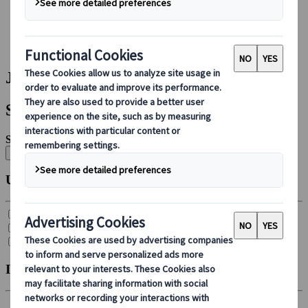
Foglalás rajtunk keresztül
Japan Rail Pass
Szállás
Online konzultáció
Japanspecialist | Találat
Szűrők
Szűrők:
Összes törlése
Utazás típusa
Csoportos körutazás (
21
)
Egyéni autós ajánlat (
4
)
Egyéni út (
26
)
Indulás hónapja