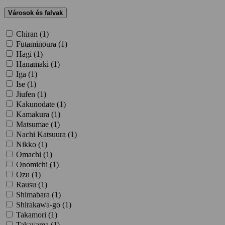
Városok és falvak
Chiran (
1
)
Futaminoura (
1
)
Hagi (
1
)
Hanamaki (
1
)
Iga (
1
)
Ise (
1
)
Jiufen (
1
)
Kakunodate (
1
)
Kamakura (
1
)
Matsumae (
1
)
Nachi Katsuura (
1
)
Nikko (
1
)
Omachi (
1
)
Onomichi (
1
)
Ozu (
1
)
Rausu (
1
)
Shimabara (
1
)
Shirakawa-go (
1
)
Takamori (
1
)
Takayama (
1
)