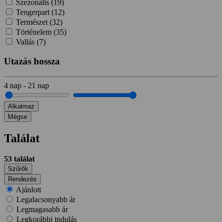
Szezonális (
19
)
Tengerpart (
12
)
Természet (
32
)
Történelem (
35
)
Vallás (
7
)
Utazás hossza
4
nap
-
21
nap
Alkalmaz
Mégse
Találat
53
találat
Szűrők
Rendezés
Ajánlott
Legalacsonyabb ár
Legmagasabb ár
Legkorábbi indulás