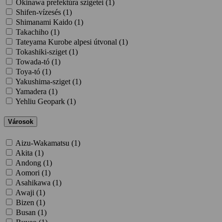
Okinawa prefektúra szigetei (
1
)
Shifen-vízesés (
1
)
Shimanami Kaido (
1
)
Takachiho (
1
)
Tateyama Kurobe alpesi útvonal (
1
)
Tokashiki-sziget (
1
)
Towada-tó (
1
)
Toya-tó (
1
)
Yakushima-sziget (
1
)
Yamadera (
1
)
Yehliu Geopark (
1
)
Városok
Aizu-Wakamatsu (
1
)
Akita (
1
)
Andong (
1
)
Aomori (
1
)
Asahikawa (
1
)
Awaji (
1
)
Bizen (
1
)
Busan (
1
)