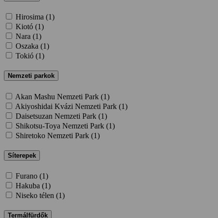
Hirosima (
1
)
Kiotó (
1
)
Nara (
1
)
Oszaka (
1
)
Tokió (
1
)
Nemzeti parkok
Akan Mashu Nemzeti Park (
1
)
Akiyoshidai Kvázi Nemzeti Park (
1
)
Daisetsuzan Nemzeti Park (
1
)
Shikotsu-Toya Nemzeti Park (
1
)
Shiretoko Nemzeti Park (
1
)
Síterepek
Furano (
1
)
Hakuba (
1
)
Niseko télen (
1
)
Termálfürdők