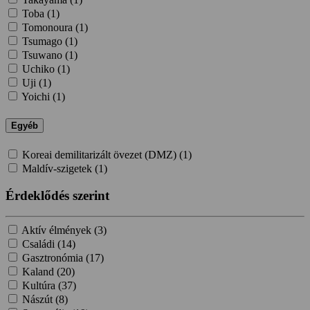
Toba (
1
)
Tomonoura (
1
)
Tsumago (
1
)
Tsuwano (
1
)
Uchiko (
1
)
Uji (
1
)
Yoichi (
1
)
Egyéb
Koreai demilitarizált övezet (DMZ) (
1
)
Maldív-szigetek (
1
)
Érdeklődés szerint
Aktív élmények (
3
)
Családi (
14
)
Gasztronómia (
17
)
Kaland (
20
)
Kultúra (
37
)
Nászút (
8
)