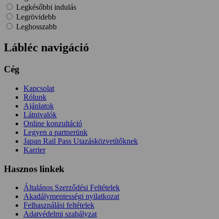
Legkésőbbi indulás
Legrövidebb
Leghosszabb
Lábléc navigáció
Cég
Kapcsolat
Rólunk
Ajánlatok
Látnivalók
Online konzultáció
Legyen a partnerünk
Japan Rail Pass Utazásközvetítőknek
Karrier
Hasznos linkek
Általános Szerződési Feltételek
Akadálymentességi nyilatkozat
Felhasználási feltételek
Adatvédelmi szabályzat