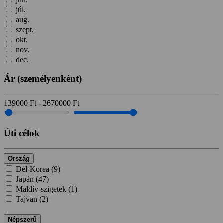
júl.
aug.
szept.
okt.
nov.
dec.
Ár
(személyenként)
139000
Ft
-
2670000
Ft
Úti célok
Ország
Dél-Korea (
9
)
Japán (
47
)
Maldív-szigetek (
1
)
Tajvan (
2
)
Népszerű