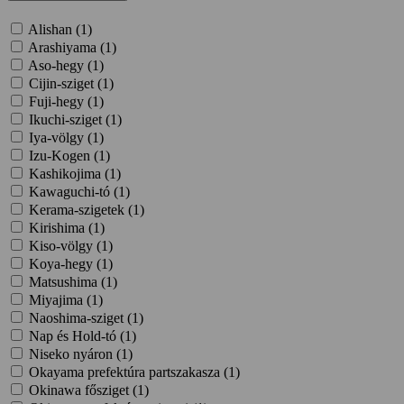
Alishan (
1
)
Arashiyama (
1
)
Aso-hegy (
1
)
Cijin-sziget (
1
)
Fuji-hegy (
1
)
Ikuchi-sziget (
1
)
Iya-völgy (
1
)
Izu-Kogen (
1
)
Kashikojima (
1
)
Kawaguchi-tó (
1
)
Kerama-szigetek (
1
)
Kirishima (
1
)
Kiso-völgy (
1
)
Koya-hegy (
1
)
Matsushima (
1
)
Miyajima (
1
)
Naoshima-sziget (
1
)
Nap és Hold-tó (
1
)
Niseko nyáron (
1
)
Okayama prefektúra partszakasza (
1
)
Okinawa fősziget (
1
)