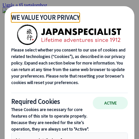
Ugrás a fő tartalomhoz
Kezdőlap
Ajánlatok
Egyéni utak
Csoportos körutazások
Egyéni autós ajánlatok
Kirándulások
Személyre szabott csoportos utazások
Japan Rail Pass
Így dolgozunk mi
Rólunk
Csapatunk
Csatlakozz csapatunkhoz
Blog
Utazási tippek évszakok szerint
Kihagyhatatlan látnivalók
Kulturális élmények
Gasztrokalandok
Japán felfedezése vonattal
Gyakori kérdések
Alapvető információk
Etikett Japánban
Vezetés Japánban