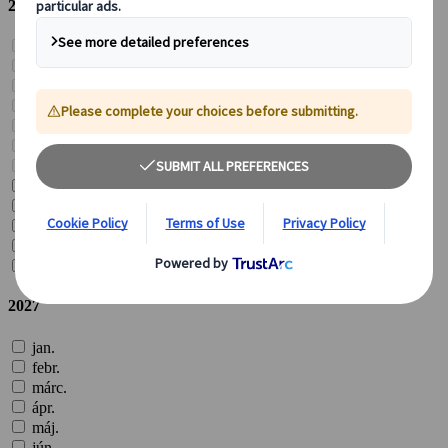
2026
jan.
febr.
márc.
ápr.
máj.
jún.
júl.
aug.
szept.
okt.
nov.
dec.
2027
jan.
febr.
márc.
ápr.
máj.
jún.