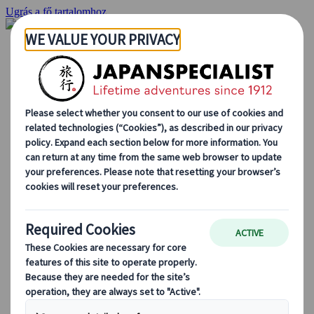
Ugrás a fő tartalomhoz
Kezdőlap
Ajánlatok
Egyéni utak
Csoportos körutazások
Egyéni autós ajánlatok
Kirándulások
Személyre szabott csoportos utazások
Japan Rail Pass
Így dolgozunk mi
Rólunk
Csapatunk
Csatlakozz csapatunkhoz
Blog
Utazási tippek évszakok szerint
Kihagyhatatlan látnivalók
Kulturális élmények
Gasztrokalandok
Japán felfedezése vonattal
Gyakori kérdések
Alapvető információk
Etikett Japánban
Vezetés Japánban