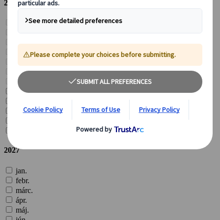
2026
jan.
febr.
márc.
ápr.
máj.
jún.
júl.
aug.
szept.
okt.
nov.
dec.
2027
jan.
febr.
márc.
ápr.
máj.
jún.