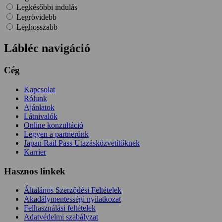
Legkésőbbi indulás
Legrövidebb
Leghosszabb
Lábléc navigáció
Cég
Kapcsolat
Rólunk
Ajánlatok
Látnivalók
Online konzultáció
Legyen a partnerünk
Japan Rail Pass Utazásközvetítőknek
Karrier
Hasznos linkek
Általános Szerződési Feltételek
Akadálymentességi nyilatkozat
Felhasználási feltételek
Adatvédelmi szabályzat