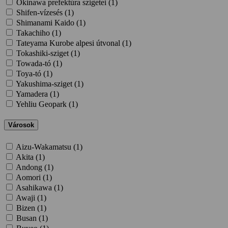
Okinawa prefektúra szigetei (
1
)
Shifen-vízesés (
1
)
Shimanami Kaido (
1
)
Takachiho (
1
)
Tateyama Kurobe alpesi útvonal (
1
)
Tokashiki-sziget (
1
)
Towada-tó (
1
)
Toya-tó (
1
)
Yakushima-sziget (
1
)
Yamadera (
1
)
Yehliu Geopark (
1
)
Városok
Aizu-Wakamatsu (
1
)
Akita (
1
)
Andong (
1
)
Aomori (
1
)
Asahikawa (
1
)
Awaji (
1
)
Bizen (
1
)
Busan (
1
)