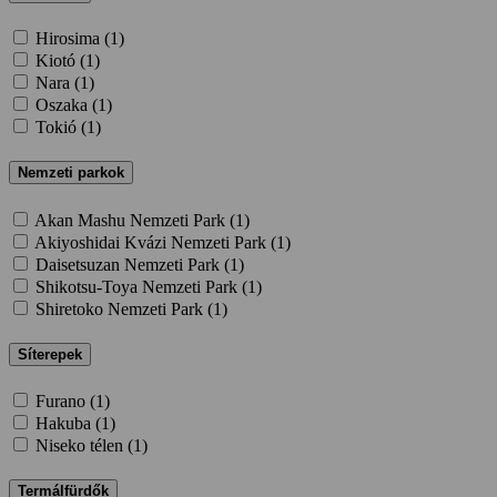
Hirosima (
1
)
Kiotó (
1
)
Nara (
1
)
Oszaka (
1
)
Tokió (
1
)
Nemzeti parkok
Akan Mashu Nemzeti Park (
1
)
Akiyoshidai Kvázi Nemzeti Park (
1
)
Daisetsuzan Nemzeti Park (
1
)
Shikotsu-Toya Nemzeti Park (
1
)
Shiretoko Nemzeti Park (
1
)
Síterepek
Furano (
1
)
Hakuba (
1
)
Niseko télen (
1
)
Termálfürdők