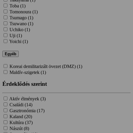
Toba (
1
)
Tomonoura (
1
)
Tsumago (
1
)
Tsuwano (
1
)
Uchiko (
1
)
Uji (
1
)
Yoichi (
1
)
Egyéb
Koreai demilitarizált övezet (DMZ) (
1
)
Maldív-szigetek (
1
)
Érdeklődés szerint
Aktív élmények (
3
)
Családi (
14
)
Gasztronómia (
17
)
Kaland (
20
)
Kultúra (
37
)
Nászút (
8
)