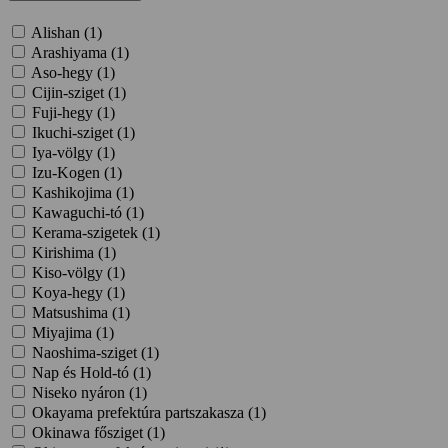
Alishan (
1
)
Arashiyama (
1
)
Aso-hegy (
1
)
Cijin-sziget (
1
)
Fuji-hegy (
1
)
Ikuchi-sziget (
1
)
Iya-völgy (
1
)
Izu-Kogen (
1
)
Kashikojima (
1
)
Kawaguchi-tó (
1
)
Kerama-szigetek (
1
)
Kirishima (
1
)
Kiso-völgy (
1
)
Koya-hegy (
1
)
Matsushima (
1
)
Miyajima (
1
)
Naoshima-sziget (
1
)
Nap és Hold-tó (
1
)
Niseko nyáron (
1
)
Okayama prefektúra partszakasza (
1
)
Okinawa fősziget (
1
)