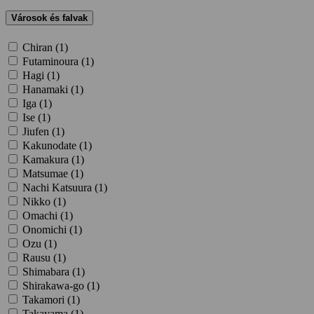
Városok és falvak
Chiran (
1
)
Futaminoura (
1
)
Hagi (
1
)
Hanamaki (
1
)
Iga (
1
)
Ise (
1
)
Jiufen (
1
)
Kakunodate (
1
)
Kamakura (
1
)
Matsumae (
1
)
Nachi Katsuura (
1
)
Nikko (
1
)
Omachi (
1
)
Onomichi (
1
)
Ozu (
1
)
Rausu (
1
)
Shimabara (
1
)
Shirakawa-go (
1
)
Takamori (
1
)
Takayama (
1
)