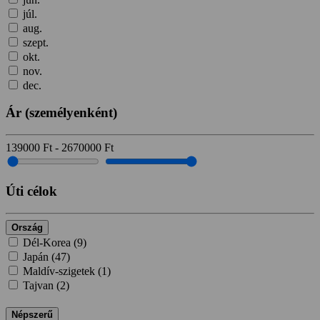
júl.
aug.
szept.
okt.
nov.
dec.
Ár
(személyenként)
139000
Ft
-
2670000
Ft
Úti célok
Ország
Dél-Korea (
9
)
Japán (
47
)
Maldív-szigetek (
1
)
Tajvan (
2
)
Népszerű