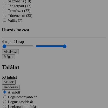
Szezonális (
19
)
Tengerpart (
12
)
Természet (
32
)
Történelem (
35
)
Vallás (
7
)
Utazás hossza
4
nap
-
21
nap
Alkalmaz
Mégse
Találat
53
találat
Szűrők
Rendezés
Ajánlott
Legalacsonyabb ár
Legmagasabb ár
Legkorábbi indulás