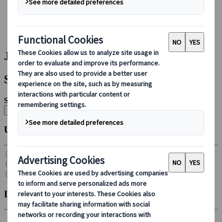
Foglalás rajtunk keresztül
Japan Rail Pass
Szállás
Online konzultáció
Japanspecialist | Találat
Szűrők
Szűrők:
Összes törlése
Utazás típusa
Csoportos körutazás (
21
)
Egyéni autós ajánlat (
4
)
Egyéni út (
26
)
Indulás hónapja