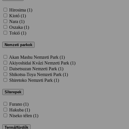
Hirosima (
1
)
Kiotó (
1
)
Nara (
1
)
Oszaka (
1
)
Tokió (
1
)
Nemzeti parkok
Akan Mashu Nemzeti Park (
1
)
Akiyoshidai Kvázi Nemzeti Park (
1
)
Daisetsuzan Nemzeti Park (
1
)
Shikotsu-Toya Nemzeti Park (
1
)
Shiretoko Nemzeti Park (
1
)
Síterepek
Furano (
1
)
Hakuba (
1
)
Niseko télen (
1
)
Termálfürdők