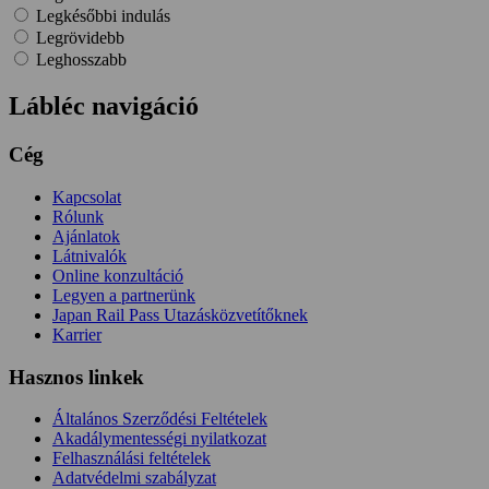
Legkésőbbi indulás
Legrövidebb
Leghosszabb
Lábléc navigáció
Cég
Kapcsolat
Rólunk
Ajánlatok
Látnivalók
Online konzultáció
Legyen a partnerünk
Japan Rail Pass Utazásközvetítőknek
Karrier
Hasznos linkek
Általános Szerződési Feltételek
Akadálymentességi nyilatkozat
Felhasználási feltételek
Adatvédelmi szabályzat