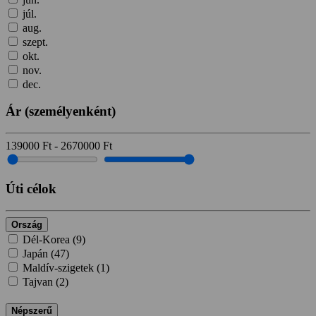
júl.
aug.
szept.
okt.
nov.
dec.
Ár
(személyenként)
139000
Ft
-
2670000
Ft
Úti célok
Ország
Dél-Korea (
9
)
Japán (
47
)
Maldív-szigetek (
1
)
Tajvan (
2
)
Népszerű