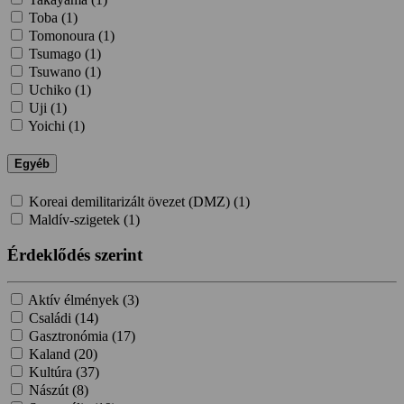
Toba (
1
)
Tomonoura (
1
)
Tsumago (
1
)
Tsuwano (
1
)
Uchiko (
1
)
Uji (
1
)
Yoichi (
1
)
Egyéb
Koreai demilitarizált övezet (DMZ) (
1
)
Maldív-szigetek (
1
)
Érdeklődés szerint
Aktív élmények (
3
)
Családi (
14
)
Gasztronómia (
17
)
Kaland (
20
)
Kultúra (
37
)
Nászút (
8
)