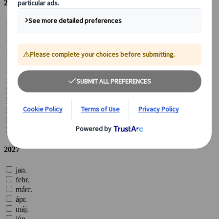
2026
jan.
febr.
márc.
ápr.
máj.
jún.
júl.
aug.
szept.
okt.
nov.
dec.
2027
jan.
febr.
márc.
ápr.
máj.
jún.