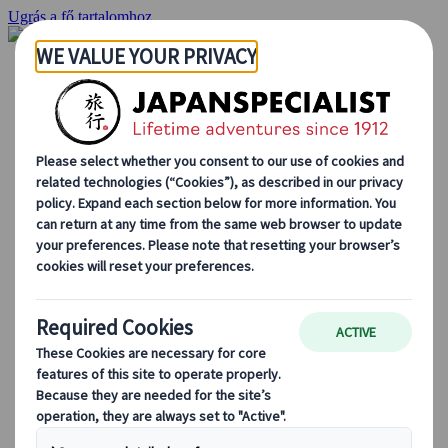
Ugrás a fő tartalomhoz
Kezdőlap
Ajánlatok
Egyéni utak
Csoportos körutazások
Egyéni autós ajánlatok
Kirándulások
Személyre szabott csoportos utazások
Japan Rail Pass
Így dolgozunk mi
Rólunk
Csapatunk
Csatlakozz csapatunkhoz
Blog
Utazási tippek évszakok szerint
Kihagyhatatlan látnivalók
Kulturális élmények
Gasztrokalandok
Japán felfedezése vonattal
Gyakori kérdések
Alapvető információk
Etikett Japánban
Vezetés Japánban