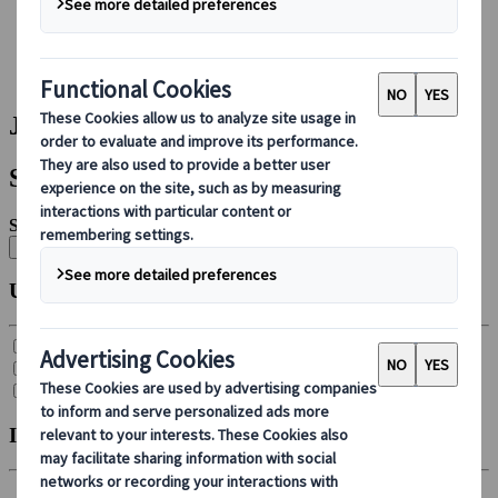
Foglalás rajtunk keresztül
Japan Rail Pass
Szállás
Online konzultáció
Japanspecialist | Találat
Szűrők
Szűrők:
Összes törlése
Utazás típusa
Csoportos körutazás (
21
)
Egyéni autós ajánlat (
4
)
Egyéni út (
26
)
Indulás hónapja