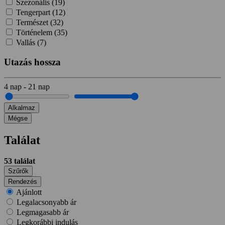
Szezonális (
19
)
Tengerpart (
12
)
Természet (
32
)
Történelem (
35
)
Vallás (
7
)
Utazás hossza
4
nap
-
21
nap
Alkalmaz
Mégse
Találat
53
találat
Szűrők
Rendezés
Ajánlott
Legalacsonyabb ár
Legmagasabb ár
Legkorábbi indulás