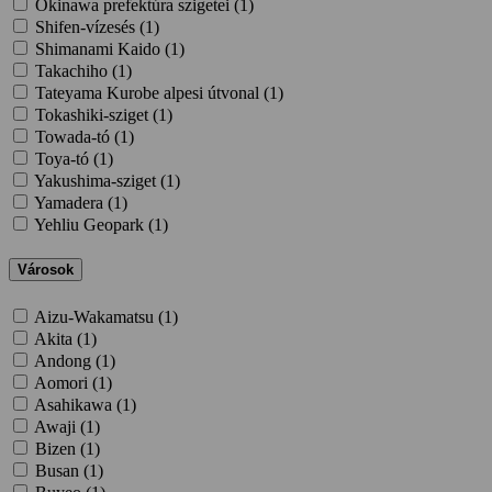
Okinawa prefektúra szigetei (
1
)
Shifen-vízesés (
1
)
Shimanami Kaido (
1
)
Takachiho (
1
)
Tateyama Kurobe alpesi útvonal (
1
)
Tokashiki-sziget (
1
)
Towada-tó (
1
)
Toya-tó (
1
)
Yakushima-sziget (
1
)
Yamadera (
1
)
Yehliu Geopark (
1
)
Városok
Aizu-Wakamatsu (
1
)
Akita (
1
)
Andong (
1
)
Aomori (
1
)
Asahikawa (
1
)
Awaji (
1
)
Bizen (
1
)
Busan (
1
)