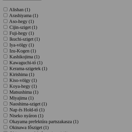
Alishan (
1
)
Arashiyama (
1
)
Aso-hegy (
1
)
Cijin-sziget (
1
)
Fuji-hegy (
1
)
Ikuchi-sziget (
1
)
Iya-völgy (
1
)
Izu-Kogen (
1
)
Kashikojima (
1
)
Kawaguchi-tó (
1
)
Kerama-szigetek (
1
)
Kirishima (
1
)
Kiso-völgy (
1
)
Koya-hegy (
1
)
Matsushima (
1
)
Miyajima (
1
)
Naoshima-sziget (
1
)
Nap és Hold-tó (
1
)
Niseko nyáron (
1
)
Okayama prefektúra partszakasza (
1
)
Okinawa fősziget (
1
)