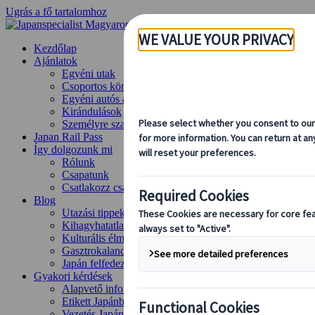
Ugrás a fő tartalomhoz
Kezdőlap
Ajánlatok
Egyéni utak
Csoportos körutazások
Egyéni autós ajánlatok
Kirándulások
Személyre szabott csoportos utazások
Japan Rail Pass
Így dolgozunk mi
Rólunk
Csapatunk
Csatlakozz csapatunkhoz
Blog
Utazási tippek évszakok szerint
Kihagyhatatlan látnivalók
Kulturális élmények
Gasztrokalandok
Japán felfedezése vonattal
Gyakori kérdések
Alapvető információk
Etikett Japánban
Vezetés Japánban