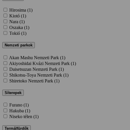
Hirosima (
1
)
Kiotó (
1
)
Nara (
1
)
Oszaka (
1
)
Tokió (
1
)
Nemzeti parkok
Akan Mashu Nemzeti Park (
1
)
Akiyoshidai Kvázi Nemzeti Park (
1
)
Daisetsuzan Nemzeti Park (
1
)
Shikotsu-Toya Nemzeti Park (
1
)
Shiretoko Nemzeti Park (
1
)
Síterepek
Furano (
1
)
Hakuba (
1
)
Niseko télen (
1
)
Termálfürdők