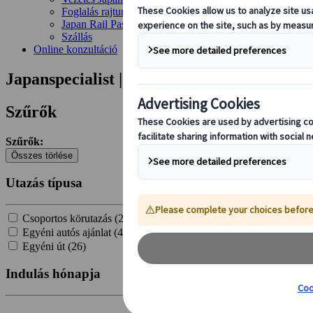
Foglalás rajtunk keresztül
Japan Rail Pass
Szállás
Online konzultáció
Japanspecialist | Találat
Szűrők
Szűrők:
Összes törlése
Utazás típusa
Csoportos körutazás (
20
)
Egyéni autós ajánlat (
4
)
Egyéni út (
26
)
Indulás hónapja