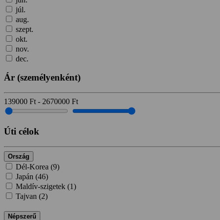
júl.
aug.
szept.
okt.
nov.
dec.
Ár
(személyenként)
139000
Ft
-
2670000
Ft
Úti célok
Ország
Dél-Korea (
9
)
Japán (
46
)
Maldív-szigetek (
1
)
Tajvan (
2
)
Népszerű