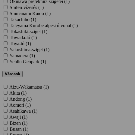
Okinawa prefektúra szigetei (
1
)
Shifen-vízesés (
1
)
Shimanami Kaido (
1
)
Takachiho (
1
)
Tateyama Kurobe alpesi útvonal (
1
)
Tokashiki-sziget (
1
)
Towada-tó (
1
)
Toya-tó (
1
)
Yakushima-sziget (
1
)
Yamadera (
1
)
Yehliu Geopark (
1
)
Városok
Aizu-Wakamatsu (
1
)
Akita (
1
)
Andong (
1
)
Aomori (
1
)
Asahikawa (
1
)
Awaji (
1
)
Bizen (
1
)
Busan (
1
)