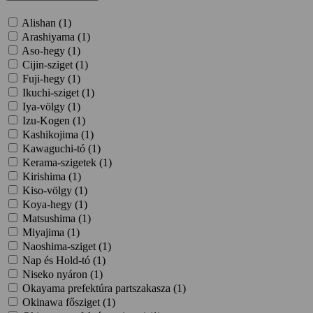
Alishan (
1
)
Arashiyama (
1
)
Aso-hegy (
1
)
Cijin-sziget (
1
)
Fuji-hegy (
1
)
Ikuchi-sziget (
1
)
Iya-völgy (
1
)
Izu-Kogen (
1
)
Kashikojima (
1
)
Kawaguchi-tó (
1
)
Kerama-szigetek (
1
)
Kirishima (
1
)
Kiso-völgy (
1
)
Koya-hegy (
1
)
Matsushima (
1
)
Miyajima (
1
)
Naoshima-sziget (
1
)
Nap és Hold-tó (
1
)
Niseko nyáron (
1
)
Okayama prefektúra partszakasza (
1
)
Okinawa fősziget (
1
)