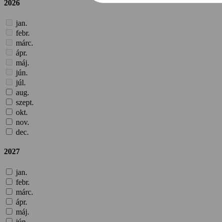
2026
jan.
febr.
márc.
ápr.
máj.
jún.
júl.
aug.
szept.
okt.
nov.
dec.
2027
jan.
febr.
márc.
ápr.
máj.
jún.