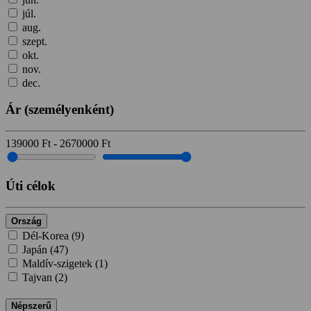
júl.
aug.
szept.
okt.
nov.
dec.
Ár
(személyenként)
139000
Ft
-
2670000
Ft
Úti célok
Ország
Dél-Korea (
9
)
Japán (
47
)
Maldív-szigetek (
1
)
Tajvan (
2
)
Népszerű