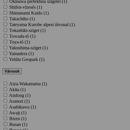
Okinawa prefektúra szigetei (
1
)
Shifen-vízesés (
1
)
Shimanami Kaido (
1
)
Takachiho (
1
)
Tateyama Kurobe alpesi útvonal (
1
)
Tokashiki-sziget (
1
)
Towada-tó (
1
)
Toya-tó (
1
)
Yakushima-sziget (
1
)
Yamadera (
1
)
Yehliu Geopark (
1
)
Városok
Aizu-Wakamatsu (
1
)
Akita (
1
)
Andong (
1
)
Aomori (
1
)
Asahikawa (
1
)
Awaji (
1
)
Bizen (
1
)
Busan (
1
)