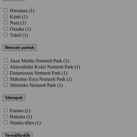
Hirosima (
1
)
Kiotó (
1
)
Nara (
1
)
Oszaka (
1
)
Tokió (
1
)
Nemzeti parkok
Akan Mashu Nemzeti Park (
1
)
Akiyoshidai Kvázi Nemzeti Park (
1
)
Daisetsuzan Nemzeti Park (
1
)
Shikotsu-Toya Nemzeti Park (
1
)
Shiretoko Nemzeti Park (
1
)
Síterepek
Furano (
1
)
Hakuba (
1
)
Niseko télen (
1
)
Termálfürdők