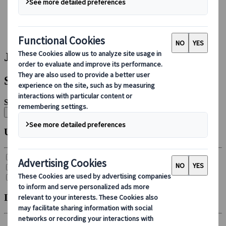
Foglalás rajtunk keresztül
Japan Rail Pass
Szállás
Online konzultáció
Japanspecialist | Találat
Szűrők
Szűrők:
Összes törlése
Utazás típusa
Csoportos körutazás (
21
)
Egyéni autós ajánlat (
4
)
Egyéni út (
26
)
Indulás hónapja