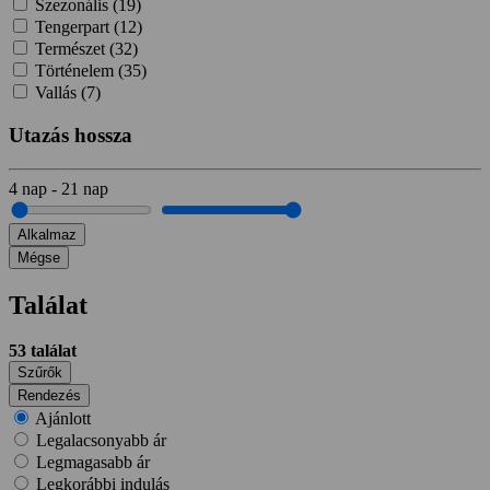
Szezonális (
19
)
Tengerpart (
12
)
Természet (
32
)
Történelem (
35
)
Vallás (
7
)
Utazás hossza
4
nap
-
21
nap
Alkalmaz
Mégse
Találat
53
találat
Szűrők
Rendezés
Ajánlott
Legalacsonyabb ár
Legmagasabb ár
Legkorábbi indulás