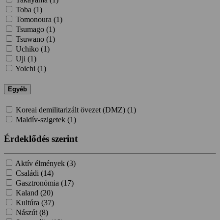
Toba (
1
)
Tomonoura (
1
)
Tsumago (
1
)
Tsuwano (
1
)
Uchiko (
1
)
Uji (
1
)
Yoichi (
1
)
Egyéb
Koreai demilitarizált övezet (DMZ) (
1
)
Maldív-szigetek (
1
)
Érdeklődés szerint
Aktív élmények (
3
)
Családi (
14
)
Gasztronómia (
17
)
Kaland (
20
)
Kultúra (
37
)
Nászút (
8
)