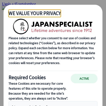
Ugrás a fő tartalomhoz
Kezdőlap
Ajánlatok
Egyéni utak
Csoportos körutazások
Egyéni autós ajánlatok
Kirándulások
Személyre szabott csoportos utazások
Japan Rail Pass
Így dolgozunk mi
Rólunk
Csapatunk
Csatlakozz csapatunkhoz
Blog
Utazási tippek évszakok szerint
Kihagyhatatlan látnivalók
Kulturális élmények
Gasztrokalandok
Japán felfedezése vonattal
Gyakori kérdések
Alapvető információk
Etikett Japánban
Vezetés Japánban