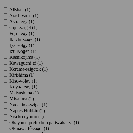
Alishan (
1
)
Arashiyama (
1
)
Aso-hegy (
1
)
Cijin-sziget (
1
)
Fuji-hegy (
1
)
Ikuchi-sziget (
1
)
Iya-völgy (
1
)
Izu-Kogen (
1
)
Kashikojima (
1
)
Kawaguchi-tó (
1
)
Kerama-szigetek (
1
)
Kirishima (
1
)
Kiso-völgy (
1
)
Koya-hegy (
1
)
Matsushima (
1
)
Miyajima (
1
)
Naoshima-sziget (
1
)
Nap és Hold-tó (
1
)
Niseko nyáron (
1
)
Okayama prefektúra partszakasza (
1
)
Okinawa fősziget (
1
)