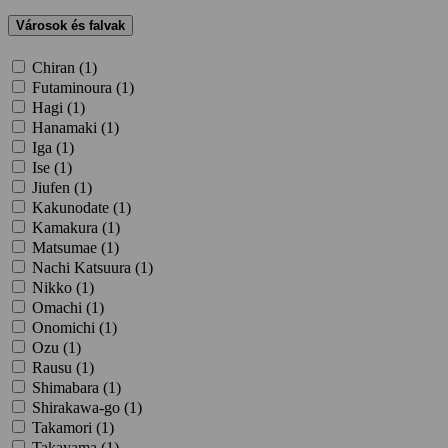
Városok és falvak
Chiran (
1
)
Futaminoura (
1
)
Hagi (
1
)
Hanamaki (
1
)
Iga (
1
)
Ise (
1
)
Jiufen (
1
)
Kakunodate (
1
)
Kamakura (
1
)
Matsumae (
1
)
Nachi Katsuura (
1
)
Nikko (
1
)
Omachi (
1
)
Onomichi (
1
)
Ozu (
1
)
Rausu (
1
)
Shimabara (
1
)
Shirakawa-go (
1
)
Takamori (
1
)
Takayama (
1
)