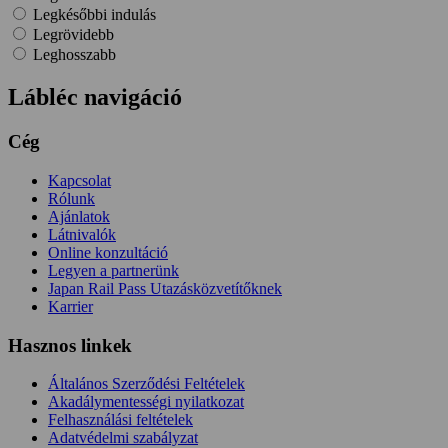
Legkésőbbi indulás
Legrövidebb
Leghosszabb
Lábléc navigáció
Cég
Kapcsolat
Rólunk
Ajánlatok
Látnivalók
Online konzultáció
Legyen a partnerünk
Japan Rail Pass Utazásközvetítőknek
Karrier
Hasznos linkek
Általános Szerződési Feltételek
Akadálymentességi nyilatkozat
Felhasználási feltételek
Adatvédelmi szabályzat