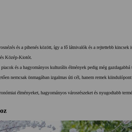
snézés és a pihenés között, így a fő látnivalók és a rejtettebb kincsek
- és Közép-Kiotót.
i piacok és a hagyományos kulturális élmények pedig még gazdagabbá t
etően nemcsak önmagában izgalmas úti cél, hanem remek kiindulópont 
ztronómiai élményeket, hagyományos városrészeket és nyugodtabb termész
hoz