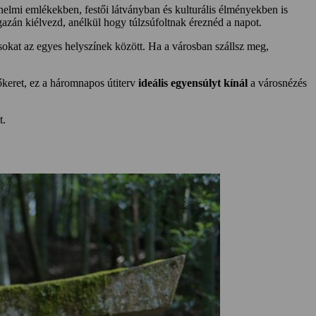
nelmi emlékekben, festői látványban és kulturális élményekben is
igazán kiélvezd, anélkül hogy túlzsúfoltnak éreznéd a napot.
ásokat az egyes helyszínek között. Ha a városban szállsz meg,
őkeret, ez a háromnapos útiterv
ideális egyensúlyt kínál
a városnézés
t.