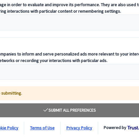
n hagyományok
omok, kertek és japán hagyományok