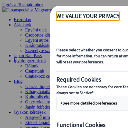
Ugrás a fő tartalomhoz
Kezdőlap
Ajánlatok
Egyéni utak
Csoportos körutazások
Egyéni autós ajánlatok
Kirándulások
Személyre szabott csoportos utazások
Japan Rail Pass
Így dolgozunk mi
Rólunk
Csapatunk
Csatlakozz csapatunkhoz
Blog
Utazási tippek évszakok szerint
Kihagyhatatlan látnivalók
Kulturális élmények
Gasztrokalandok
Japán felfedezése vonattal
Gyakori kérdések
Alapvető információk
Etikett Japánban
Vezetés Japánban