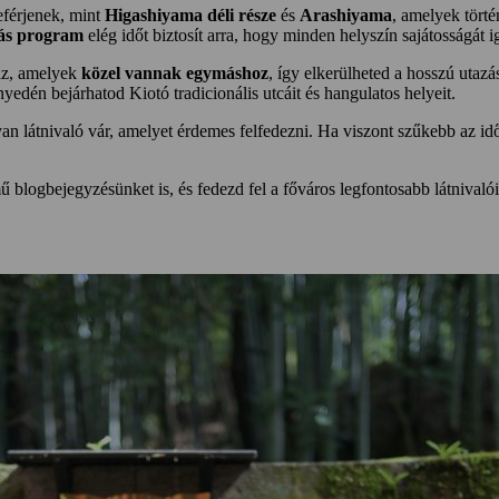
leférjenek, mint
Higashiyama déli része
és
Arashiyama
, amelyek törté
ás program
elég időt biztosít arra, hogy minden helyszín sajátosságát 
maz, amelyek
közel vannak egymáshoz
, így elkerülheted a hosszú utaz
edén bejárhatod Kiotó tradicionális utcáit és hangulatos helyeit.
yan látnivaló vár, amelyet érdemes felfedezni. Ha viszont szűkebb az id
 blogbejegyzésünket is, és fedezd fel a főváros legfontosabb látnivalói