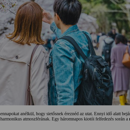
nnapokat anélkül, hogy sietősnek éreznéd az utat. Ennyi idő alatt bej
, harmonikus atmoszférának. Egy háromnapos kiotói felfedezés során a