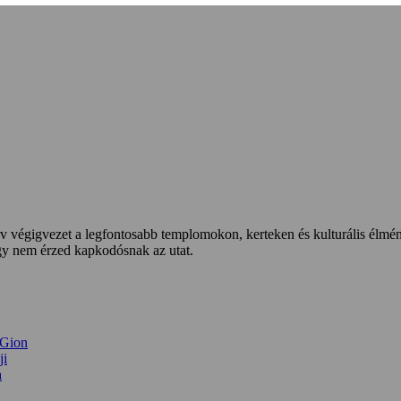
v végigvezet a legfontosabb templomokon, kerteken és kulturális élmén
ogy nem érzed kapkodósnak az utat.
 Gion
ji
a