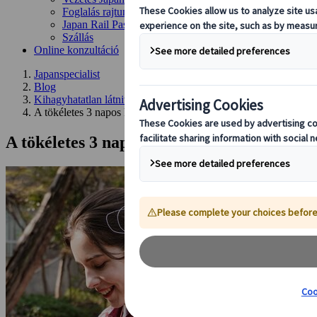
Foglalás rajtunk keresztül
Japan Rail Pass
Szállás
Online konzultáció
Japanspecialist
Blog
Kihagyhatatlan látnivalók
A tökéletes 3 napos kiotói útiterv: templomok, kertek és japá
A tökéletes 3 napos kiotói útiterv: templ