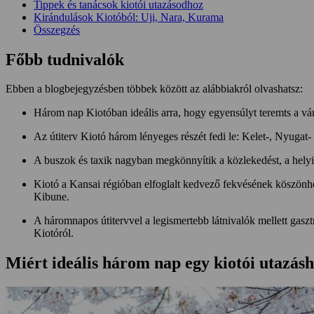
Tippek és tanácsok kiotói utazásodhoz
Kirándulások Kiotóból: Uji, Nara, Kurama
Összegzés
Főbb tudnivalók
Ebben a blogbejegyzésben többek között az alábbiakról olvashatsz:
Három nap Kiotóban ideális arra, hogy egyensúlyt teremts a váro
Az útiterv Kiotó három lényeges részét fedi le: Kelet-, Nyugat
A buszok és taxik nagyban megkönnyítik a közlekedést, a hely
Kiotó a Kansai régióban elfoglalt kedvező fekvésének köszönh
Kibune.
A háromnapos útitervvel a legismertebb látnivalók mellett gas
Kiotóról.
Miért ideális három nap egy kiotói utazás