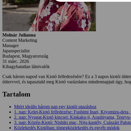
Molnár Julianna
Content Marketing
Manager
Japanspecialist
Budapest, Magyarország
31 márc. 2026
Kihagyhatatlan látnivalók
Csak három napod van Kiotó felfedezésére? Ez a 3 napos kiotói útiter
útitervvel, és tapasztald meg Kiotó varázslatos mindennapjait úgy, h
Tartalom
Miért ideális három nap egy kiotói utazáshoz
1. nap: Kelet-Kiotó felfedezése: Fushimi Inari, Kiyomizu-dera,
2. nap: Nyugat-Kiotó kincsei: Kinkaku-ji, Arashiyama, Tenryu-
3. nap: Közép-Kiotó: Nishiki piac, Nijo-kastély, Császári Palot
Közlekedés Kiotóban: tömegközlekedés és egyéb módok