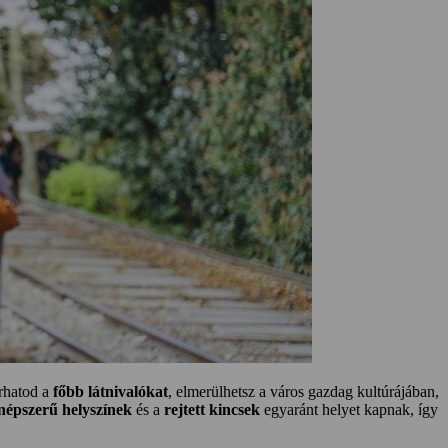
árhatod a
főbb látnivalókat
, elmerülhetsz a város gazdag kultúrájában,
népszerű helyszínek
és a
rejtett kincsek
egyaránt helyet kapnak, így